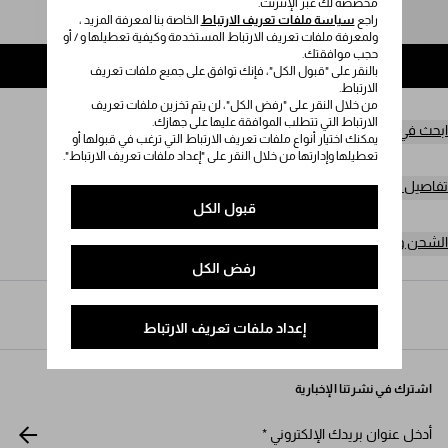
مخصصة لك عبر الإنترنت.
راجع
سياسة ملفات تعريف الارتباط
الخاصة بنا لمعرفة المزيد ،
يُرجى تحديد المقاس
ولمعرفة ملفات تعريف الارتباط المستخدمة وكيفية تعطيلها و / أو
حجب موافقتك.
إضافة إلى حقيبة التسوق
بالنقر على "قبول الكل"، فإنك توافق على جميع ملفات تعريف
الارتباط.
من خلال النقر على "رفض الكل"، لن يتم تخزين ملفات تعريف
الارتباط التي تتطلب الموافقة عليها على جهازك.
ابحث في المتجر
يمكنك اختيار أنواع ملفات تعريف الارتباط التي ترغب في قبولها أو
تعطيلها وإدارتها من خلال النقر على "إعداد ملفات تعريف الارتباط".
تفاصيل المنتج
قبول الكل
الشحن وعمليات الإرجاع مجاناً
رفض الكل
Prada
/
النساء
/
الأحذية
/
أحذية لوفر وأحذية بأربطة
إعداد ملفات تعريف الارتباط
اشترك في نشرتنا الإخبارية
أدخل عنوان بريدك الإلكتروني
*