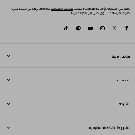
بالنقر على «اشترك»، تؤكد أنك قد قرأت وفهمت
سياسة الخصوصية
لدينا،وأنك ترغب في استلام نشرة
إخبارية، ومراسلات تسويق أخرى على النحو المبين هنا.
tiktok
spotify
youtube
instagram
twitter
facebook
تواصل معنا
اتصل بنا 800772320
الخدمات
تواصل معنا عبر WhatsApp
خدمات عبر الإنترنت وفي المتجر
جهات الاتصال
الشركة
تتبع طلبك
الأسئلة الشائعة
Fondazione Prada
عمليات الإرجاع
الشروط والأحكام القانونية
Prada Group
الشحن والتوصيل