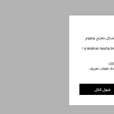
 بشكل صحيح، ويقوم
مة وكيفية تعطيلها و /
ازك.
عداد ملفات تعريف
قبول الكل