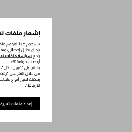
إشعار ملفات تع
يستخدم هذا الموقع ملفا
بإجراء تحليل إحصائي، وت
راجع
سياسة ملفات تعري
أو حجب موافقتك.
بالنقر على "قبول الكل"،
من خلال النقر على "رفض 
يمكنك اختيار أنواع ملفات
الارتباط".
إعداد ملفات تعريف 