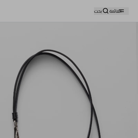
وا
القائمة
بحث