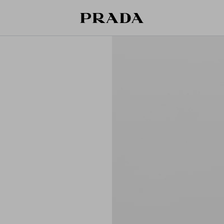
قائمة أمنياتك فارغة. استكشفوا المجموعات،
حقيبة التسوق فارغة
حفظوا قطعكم المفضّلة، واستلموها من هنا.
سجِّل الدخول أو أنشئ حسابك الشخصي
سجِّل الدخول أو أنشئ حسابك الشخصي