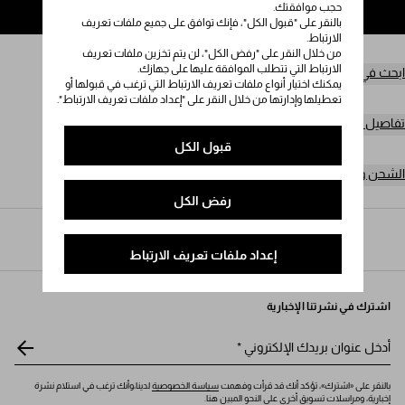
حجب موافقتك.
إضافة إلى حقيبة التسوق
بالنقر على "قبول الكل"، فإنك توافق على جميع ملفات تعريف
الارتباط.
من خلال النقر على "رفض الكل"، لن يتم تخزين ملفات تعريف
الارتباط التي تتطلب الموافقة عليها على جهازك.
ابحث في المتجر
يمكنك اختيار أنواع ملفات تعريف الارتباط التي ترغب في قبولها أو
تعطيلها وإدارتها من خلال النقر على "إعداد ملفات تعريف الارتباط".
تفاصيل المنتج
قبول الكل
الشحن وعمليات الإرجاع مجاناً
رفض الكل
Prada
/
النساء
/
منتجات جلدية صغيرة
/
حاملات بطاقات
إعداد ملفات تعريف الارتباط
اشترك في نشرتنا الإخبارية
أدخل عنوان بريدك الإلكتروني
*
بالنقر على «اشترك»، تؤكد أنك قد قرأت وفهمت
سياسة الخصوصية
لدينا،وأنك ترغب في استلام نشرة
إخبارية، ومراسلات تسويق أخرى على النحو المبين هنا.