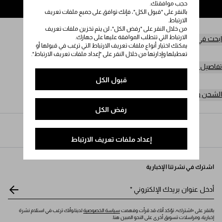
حجب موافقتك.
إضافة إلى حقيبة التسوق
بالنقر على "قبول الكل"، فإنك توافق على جميع ملفات تعريف
الارتباط.
من خلال النقر على "رفض الكل"، لن يتم تخزين ملفات تعريف
الارتباط التي تتطلب الموافقة عليها على جهازك.
ابحث في المتجر
يمكنك اختيار أنواع ملفات تعريف الارتباط التي ترغب في قبولها أو
تعطيلها وإدارتها من خلال النقر على "إعداد ملفات تعريف الارتباط".
تفاصيل المنتج
قبول الكل
الشحن وعمليات الإرجاع مجاناً
رفض الكل
Prada
/
النساء
/
منتجات جلدية صغيرة
/
حاملات بطاقات
إعداد ملفات تعريف الارتباط
اشترك في نشرتنا الإخبارية
أدخل عنوان بريدك الإلكتروني
*
بالنقر على «اشترك»، تؤكد أنك قد قرأت وفهمت
سياسة الخصوصية
لدينا،وأنك ترغب في استلام نشرة
إخبارية، ومراسلات تسويق أخرى على النحو المبين هنا.