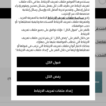
يستخدم هذا الموقع ملفات تعريف الارتباط، بما في ذلك ملفات
تعريف ارتباط من طرف ثالث، لكي يعمل بشكل صحيح، ويقوم بإجراء
تحليل إحصائي، وتقديم تجربة أفضل لك وإرسال رسائل إعلانية
إضافة إلى حقيبة التسوق
مخصصة لك عبر الإنترنت.
راجع
سياسة ملفات تعريف الارتباط
الخاصة بنا لمعرفة المزيد ،
ولمعرفة ملفات تعريف الارتباط المستخدمة وكيفية تعطيلها و / أو
حجب موافقتك.
ابحث في المتجر
بالنقر على "قبول الكل"، فإنك توافق على جميع ملفات تعريف
الارتباط.
من خلال النقر على "رفض الكل"، لن يتم تخزين ملفات تعريف
تفاصيل المنتج
الارتباط التي تتطلب الموافقة عليها على جهازك.
يمكنك اختيار أنواع ملفات تعريف الارتباط التي ترغب في قبولها أو
تعطيلها وإدارتها من خلال النقر على "إعداد ملفات تعريف الارتباط".
الشحن وعمليات الإرجاع مجاناً
قبول الكل
SEA BEYOND
رفض الكل
تُخصص نسبة 1% من عائدات مجموعة Prada Re-Nylon لمشروع
SEA BEYOND لصالح برنامجه التعليمي.
اكتشفوا المزيد
إعداد ملفات تعريف الارتباط