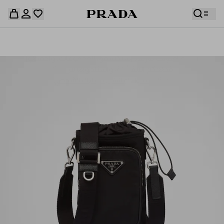
قائمة أمنياتك فارغة. استكشفوا المجموعات، واحفظوا
حقيبة التسوق فارغة
قطعكم المفضّلة، واستلموها من هنا.
سجِّل الدخول أو أنشئ حسابك الشخصي
سجِّل الدخول أو أنشئ حسابك الشخصي
حقيبة التسوق فارغة