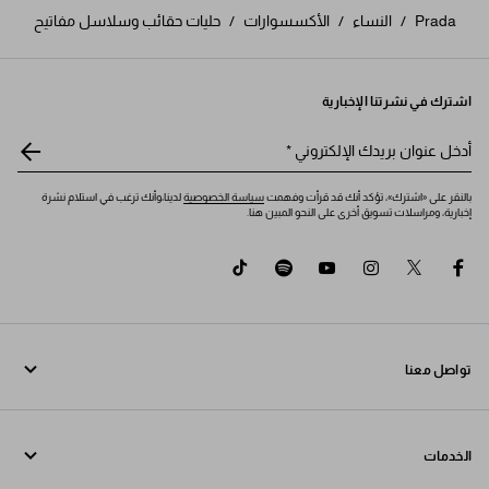
Prada
/
النساء
/
الأكسسوارات
/
حليات حقائب وسلاسل مفاتيح
اشترك في نشرتنا الإخبارية
أدخل عنوان بريدك الإلكتروني
*
بالنقر على «اشترك»، تؤكد أنك قد قرأت وفهمت
سياسة الخصوصية
لدينا،وأنك ترغب في استلام نشرة
إخبارية، ومراسلات تسويق أخرى على النحو المبين هنا.
tiktok
spotify
youtube
instagram
twitter
facebook
تواصل معنا
اتصل بنا 800772320
الخدمات
تواصل معنا عبر WhatsApp