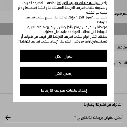
راجع
سياسة ملفات تعريف الارتباط
الخاصة بنا لمعرفة المزيد ،
يُرجى تحديد المقاس
ولمعرفة ملفات تعريف الارتباط المستخدمة وكيفية تعطيلها و / أو
حجب موافقتك.
غير متوفر
بالنقر على "قبول الكل"، فإنك توافق على جميع ملفات تعريف
الارتباط.
من خلال النقر على "رفض الكل"، لن يتم تخزين ملفات تعريف
غير متوفر
الارتباط التي تتطلب الموافقة عليها على جهازك.
يمكنك اختيار أنواع ملفات تعريف الارتباط التي ترغب في قبولها أو
تعطيلها وإدارتها من خلال النقر على "إعداد ملفات تعريف الارتباط".
تفاصيل المنتج
قبول الكل
الشحن وعمليات الإرجاع مجاناً
رفض الكل
Prada
/
الرجال
/
الأزياء
/
بدلات رياضية وكنزات رياضية
إعداد ملفات تعريف الارتباط
اشترك في نشرتنا الإخبارية
أدخل عنوان بريدك الإلكتروني
*