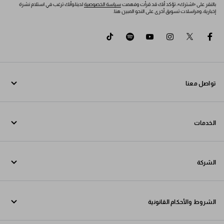
بالنقر على «اشترك»، تؤكد أنك قد قرأت وفهمت
سياسة الخصوصية
لدينا،وأنك ترغب في استلام نشرة
إخبارية، ومراسلات تسويق أخرى على النحو المبين هنا.
tiktok
spotify
youtube
instagram
twitter
facebook
تواصل معنا
اتصل بنا 800772320
الخدمات
تواصل معنا عبر WhatsApp
خدمات عبر الإنترنت وفي المتجر
جهات الاتصال
الشركة
تتبع طلبك
الأسئلة الشائعة
Fondazione Prada
عمليات الإرجاع
الشروط والأحكام القانونية
Prada Group
الشحن والتوصيل