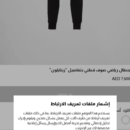
مرر للمزيد من الصور
بنطال رياضي صوف قطني بتفاصيل "رينايلون"
AED 7,600
غير متوفر
إشعار ملفات تعريف الارتباط
اللون
أسود / أسود
يستخدم هذا الموقع ملفات تعريف الارتباط، بما في ذلك ملفات
تعريف ارتباط من طرف ثالث، لكي يعمل بشكل صحيح، ويقوم بإجراء
تحليل إحصائي، وتقديم تجربة أفضل لك وإرسال رسائل إعلانية
مخصصة لك عبر الإنترنت.