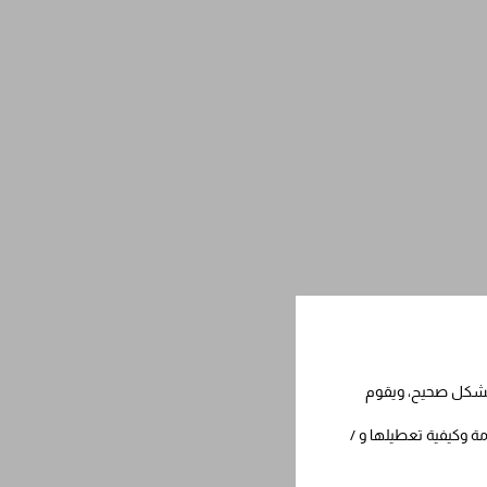
 بشكل صحيح، ويقوم
مة وكيفية تعطيلها و /