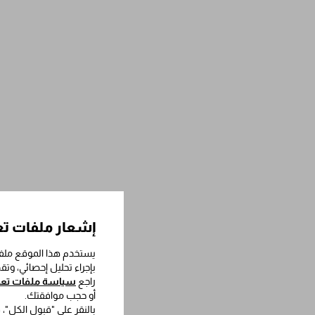
إشعار ملفات تع
يستخدم هذا الموقع ملفا
بإجراء تحليل إحصائي، وت
راجع
سياسة ملفات تعري
أو حجب موافقتك.
بالنقر على "قبول الكل"،