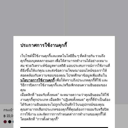
ประกาศการใช้งานคุกกี้
เว็บไซต์นี้ใช้งานคุกกี้และเทคโนโลยีอื่น ๆ ที่คล้ายกัน รวมถึง
คุกกี้ของบุคคลภายนอก เพื่อให้สามารถทำงานได้อย่างเหมาะ
สม ช่วยวิเคราะห์ข้อมูลทางสถิติ มอบประสบการณ์การใช้งานที่
ดียิ่งขึ้นให้แก่คุณ และส่งข้อความโฆษณาออนไลน์ของเราให้
สอดคล้องกับความชอบของคุณ โปรดศึกษาข้อมูลเพิ่มเติมใน
นโยบายการใช้งานคุกกี้
เพื่อให้ทราบถึงประเภทคุกกี้ที่ใช้ และ
วิธีการปิดการใช้งานคุกกี้และ/หรือเพิกถอนความยินยอมของ
คุณ
เมื่อคลิกที่ "ยอมรับทั้งหมด" จะหมายความว่าคุณยินยอมให้ใช้
งานคุกกี้ทุกประเภท เมื่อคลิก "ปฏิเสธทั้งหมด" คุกกี้ที่จำเป็นต้อง
ได้รับความยินยอมจะไม่ถูกเก็บบันทึกไว้บนอุปกรณ์ของคุณ
คุณสามารถเลือกประเภทของคุกกี้ที่คุณต้องการยอมรับหรือปิด
กระเป๋าเพาช์ Re-Nylon ขนาดเล็ก
กระเป๋าเพาช์แบบมินิ Re-Nylon
การใช้งาน และจัดการการกำหนดค่าการทำงานของคุกกี้ได้
฿ 22,000
฿ 21,000
โดยคลิกที่ "การตั้งค่าคุกกี้"
BURGUNDY
BLACK
BALTIC BLUE
BRANDY
+1
BRANDY
BLACK