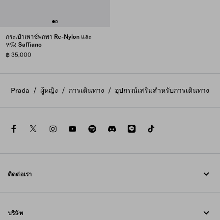
กระเป๋าเพาช์พกพา Re-Nylon และ
หนัง Saffiano
฿ 35,000
Prada
/
ผู้หญิง
/
การเดินทาง
/
อุปกรณ์เสริมสำหรับการเดินทาง
facebook
twitter
instagram
youtube
spotify
discord
line
tiktok
ติดต่อเรา
โทรหาเรา +800 77232 000
บริษัท
เขียนถึงเราใน WhatsApp