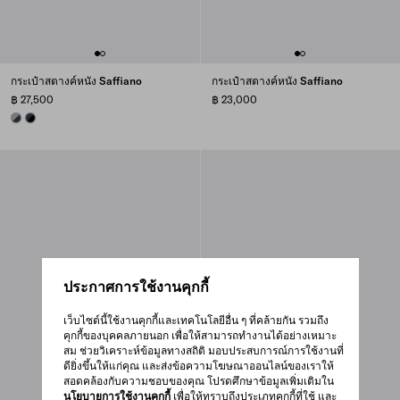
กระเป๋าสตางค์หนัง Saffiano
กระเป๋าสตางค์หนัง Saffiano
฿ 27,500
฿ 23,000
BALTIC BLUE/MARBLE GRAY
BLACK/BALTIC BLUE
ประกาศการใช้งานคุกกี้
เว็บไซต์นี้ใช้งานคุกกี้และเทคโนโลยีอื่น ๆ ที่คล้ายกัน รวมถึง
คุกกี้ของบุคคลภายนอก เพื่อให้สามารถทำงานได้อย่างเหมาะ
สม ช่วยวิเคราะห์ข้อมูลทางสถิติ มอบประสบการณ์การใช้งานที่
ดียิ่งขึ้นให้แก่คุณ และส่งข้อความโฆษณาออนไลน์ของเราให้
สอดคล้องกับความชอบของคุณ โปรดศึกษาข้อมูลเพิ่มเติมใน
นโยบายการใช้งานคุกกี้
เพื่อให้ทราบถึงประเภทคุกกี้ที่ใช้ และ