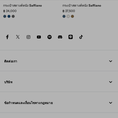
กระเป๋าสตางค์หนัง Saffiano
กระเป๋าสตางค์หนัง Saffiano
฿ 24,000
฿ 27,500
AVIATION BLUE
BALTIC BLUE
SMOKY GRAY
AVIATION BLUE
CHALK WHITE
LODEN GREEN
facebook
twitter
instagram
youtube
spotify
discord
line
tiktok
ติดต่อเรา
โทรหาเรา +800 77232 000
บริษัท
เขียนถึงเราใน WhatsApp
Fondazione Prada
ข้อมูลการติดต่อ
ข้อกำหนดและเงื่อนไขทางกฎหมาย
Prada Group
คำถามที่พบบ่อย
ประกาศทางกฎหมาย
Luna Rossa