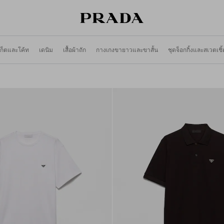
คเก็ตและโค้ท
เดนิม
เสื้อผ้าถัก
กางเกงขายาวและขาสั้น
ชุดจ็อกกิ้งและสเวตเชิ้