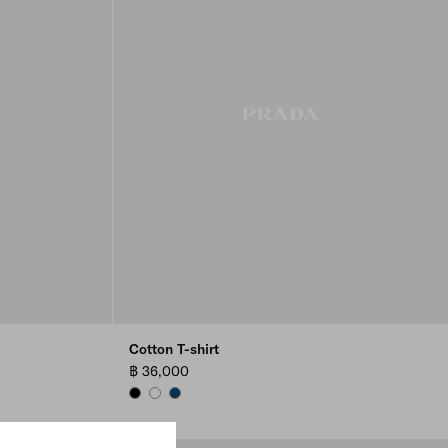
Cotton T-shirt
฿ 36,000
BLACK
WHITE
NAVY