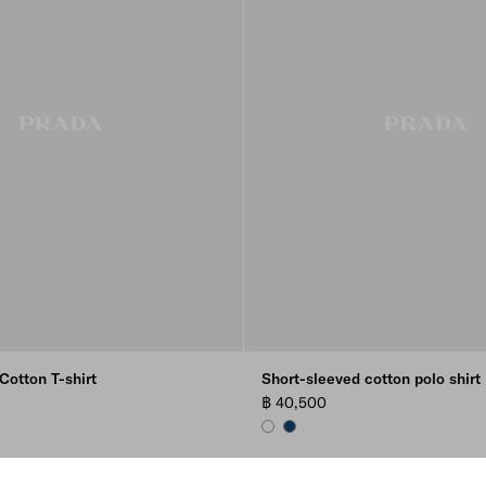
 Cotton T-shirt
Short-sleeved cotton polo shirt
฿ 40,500
WHITE
NAVY