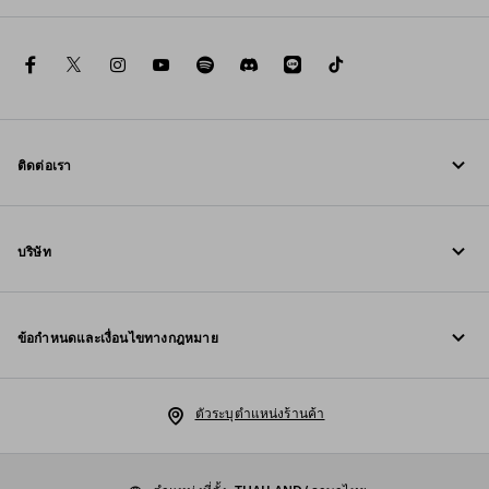
สำรวจ
facebook
twitter
instagram
youtube
spotify
discord
line
tiktok
ติดต่อเรา
โทรหาเรา +800 77232 000
บริษัท
เขียนถึงเราใน WhatsApp
Fondazione Prada
ข้อมูลการติดต่อ
ข้อกำหนดและเงื่อนไขทางกฎหมาย
Prada Group
คำถามที่พบบ่อย
ประกาศทางกฎหมาย
Luna Rossa
ตัวระบุตำแหน่งร้านค้า
นโยบายความเป็นส่วนตัว
ความยั่งยืน
นโยบายคุกกี้