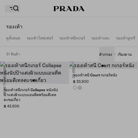
รองเท้า
ดูทั้งหมด
รองเท้าโลฟเฟอร์
รองเท้าสนีกเกอร์
รองเท้าแตะ
รองเท้าผูกเชื
รายการสิ่งที่อยากได้ของคุณว่างเปล่า สำรวจคอลเล็กชั่น
ถุงช้อปปิ้งของคุณว่างเปล่า
ต่างๆ บันทึกสินค้าโปรดของคุณ และเก็บรวบรวมไว้ที่นี่
31 สินค้า
ตัวกรอง
เรียงตาม
FROM THE RUNWAY
3D VIEW
ถุงช้อปปิ้งของคุณว่างเปล่า
รองเท้าสนี Court กเกอร์หนัง
฿ 33,500
WHITE
DESERT BEIGE
รองเท้าสนีกเกอร์ Collapse หนังนัป
ป้าแต่งผิวแบบแอนทีคพร้อมดีเทล
ตะขอเกี่ยว
฿ 43,500