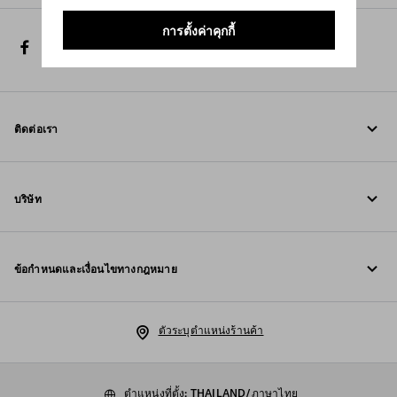
สำรวจ
การตั้งค่าคุกกี้
facebook
twitter
instagram
youtube
spotify
discord
line
tiktok
ติดต่อเรา
โทรหาเรา +800 77232 000
บริษัท
เขียนถึงเราใน WhatsApp
Fondazione Prada
ข้อมูลการติดต่อ
ข้อกำหนดและเงื่อนไขทางกฎหมาย
Prada Group
คำถามที่พบบ่อย
ประกาศทางกฎหมาย
Luna Rossa
ตัวระบุตำแหน่งร้านค้า
นโยบายความเป็นส่วนตัว
ความยั่งยืน
นโยบายคุกกี้
ตำแหน่งที่ตั้ง: THAILAND/ภาษาไทย
ร่วมงานกับเรา