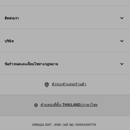
ติดต่อเรา
โทรหาเรา +800 77232 000
บริษัท
เขียนถึงเราใน WhatsApp
Fondazione Prada
ข้อมูลการติดต่อ
ข้อกำหนดและเงื่อนไขทางกฎหมาย
Prada Group
คำถามที่พบบ่อย
ประกาศทางกฎหมาย
Luna Rossa
ตัวระบุตำแหน่งร้านค้า
นโยบายความเป็นส่วนตัว
ความยั่งยืน
นโยบายคุกกี้
ตำแหน่งที่ตั้ง: THAILAND/ภาษาไทย
ร่วมงานกับเรา
การตั้งค่าคุกกี้
©PRADA 2007 - 2026
| VAT NO. 0105540057715
แผนผังเว็บไซต์