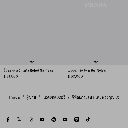
จี้ห้อยกระเป๋าหนัง Robot Saffiano
เคสสมาร์ทโฟน Re-Nylon
฿ 24,000
฿ 50,000
Prada
/
ผู้ชาย
/
แอคเซสเซอรี่
/
จี้ห้อยกระเป๋าและพวงกุญแจ
facebook
twitter
instagram
youtube
spotify
discord
line
tiktok