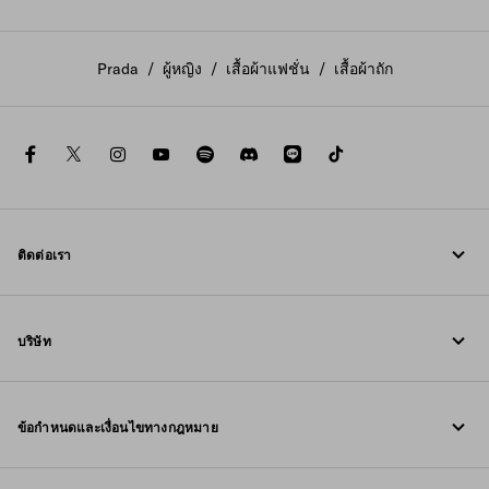
Prada
/
ผู้หญิง
/
เสื้อผ้าแฟชั่น
/
เสื้อผ้าถัก
facebook
twitter
instagram
youtube
spotify
discord
line
tiktok
ติดต่อเรา
โทรหาเรา +800 77232 000
บริษัท
เขียนถึงเราใน WhatsApp
Fondazione Prada
ข้อมูลการติดต่อ
ข้อกำหนดและเงื่อนไขทางกฎหมาย
Prada Group
คำถามที่พบบ่อย
ประกาศทางกฎหมาย
Luna Rossa