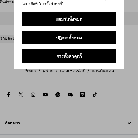
สินค้าหมดทางออนไลน์
โดยคลิกที่ "การตั้งค่าคุกกี้"
ค้นหาในร้านสาขา
ยอมรับทั้งหมด
ปฏิเสธทั้งหมด
รายละเอียดสินค้า
การตั้งค่าคุกกี้
Prada
/
ผู้ชาย
/
แอคเซสเซอรี่
/
แว่นกันแดด
facebook
twitter
instagram
youtube
spotify
discord
line
tiktok
ติดต่อเรา
โทรหาเรา +800 77232 000