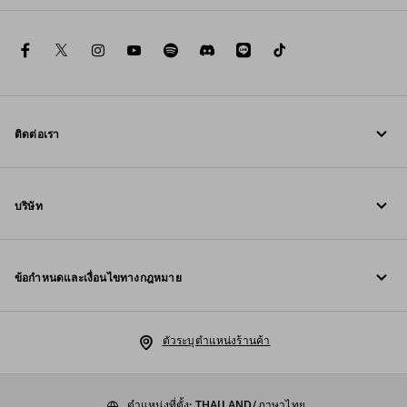
facebook
twitter
instagram
youtube
spotify
discord
line
tiktok
ติดต่อเรา
โทรหาเรา +800 77232 000
บริษัท
เขียนถึงเราใน WhatsApp
Fondazione Prada
ข้อมูลการติดต่อ
ข้อกำหนดและเงื่อนไขทางกฎหมาย
Prada Group
คำถามที่พบบ่อย
ประกาศทางกฎหมาย
Luna Rossa
ตัวระบุตำแหน่งร้านค้า
นโยบายความเป็นส่วนตัว
ความยั่งยืน
นโยบายคุกกี้
ตำแหน่งที่ตั้ง: THAILAND/ภาษาไทย