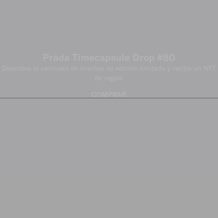
Prada Timecapsule Drop #80
Descubra la camiseta de tirantes de edición limitada y reciba un NFT
de regalo
COMPRAR