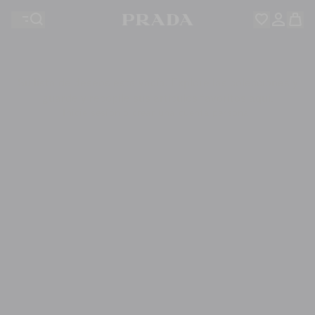
Su lista de deseos está vacía. Explore las colecciones y
Su cesta está vacía
guarde y recopile sus artículos favoritos aquí.
Inicie sesión o crear una cuenta personal
Inicie sesión o crear una cuenta personal
Su cesta está vacía