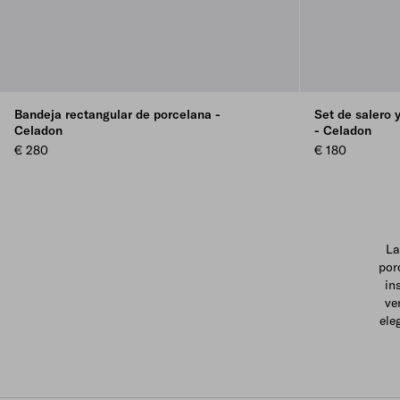
Bandeja rectangular de porcelana -
Set de salero 
Celadon
- Celadon
€ 280
€ 180
La
por
in
ve
ele