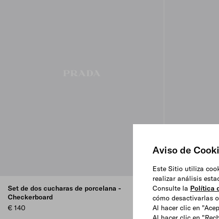
Aviso de Cook
Este Sitio utiliza co
realizar análisis est
Consulte la
Política
Set de dos cucharas de porcelana -
Set de dos sop
Checkerboard
porcelana - C
cómo desactivarlas o 
Al hacer clic en "Ace
€ 140
€ 140
Al hacer clic en "Rec