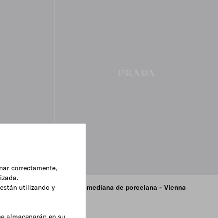
onar correctamente,
lizada.
están utilizando y
 Vienna
Fuente mediana de porcelana - Vienna
Green
€ 280
 se almacenarán en su