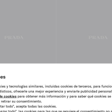
ies
okies y tecnologías similares, incluidas cookies de terceros, para funci
adísticos, ofrecerle una mejor experiencia y enviarle publicidad persona
 de cookies
para obtener más información y para saber qué cookies se 
ortes para palillos de
Fuente pequeña de porcelana -
heckerboard
Green
retirar su consentimiento.
ptar todo", acepta todas las cookies.
€ 260
hazar todo", las cookies para las que se requiere el consentimiento no