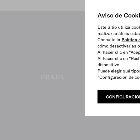
Aviso de Cook
Este Sitio utiliza co
realizar análisis est
Consulte la
Política
cómo desactivarlas o 
Al hacer clic en "Ace
Al hacer clic en "Rec
dispositivo.
Puede elegir qué tipo
"Configuración de co
CONFIGURACIÓ