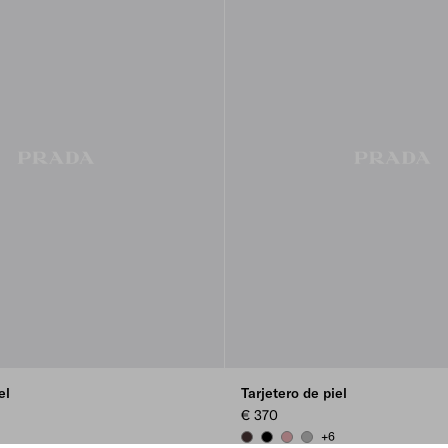
el
Tarjetero de piel
€ 370
+6
USH
 GREY
DARK BROWN
BLACK
ROSY BLUSH
DARK GREY