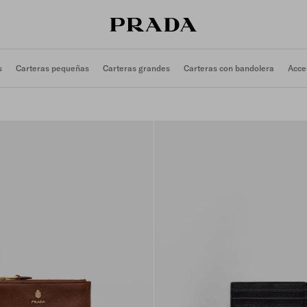
s
Carteras pequeñas
Carteras grandes
Carteras con bandolera
Acce