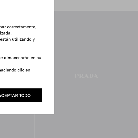
onar correctamente,
lizada.
están utilizando y
 se almacenarán en su
haciendo clic en
ACEPTAR TODO