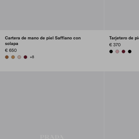
Cartera de mano de piel Saffiano con
Tarjetero de pi
solapa
€ 370
€ 650
BLACK
PEACH
BURGUN
BLAC
+8
COGNAC
CARAMEL
POWDER PINK
BURGUNDY