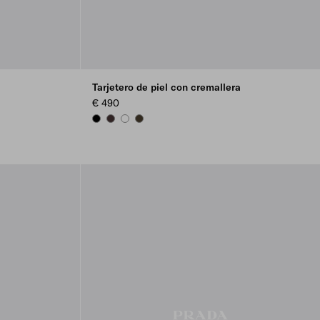
Tarjetero de piel con cremallera
€ 490
BLACK
DARK BROWN
WHITE
FOREST