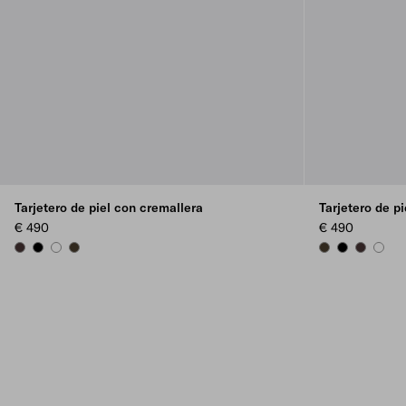
Tarjetero de piel con cremallera
Tarjetero de p
€ 490
€ 490
DARK BROWN
BLACK
WHITE
FOREST
FOREST
BLACK
DARK BR
WHIT