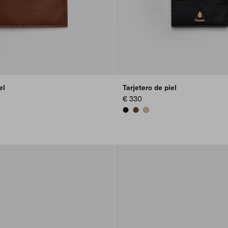
el
Tarjetero de piel
€ 330
WN
BLACK
CHESTNUT BROWN
SAND BEIGE