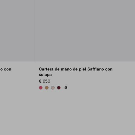
no con
Cartera de mano de piel Saffiano con
solapa
€ 650
+8
PEONY PINK
CARAMEL
POWDER PINK
BURGUNDY