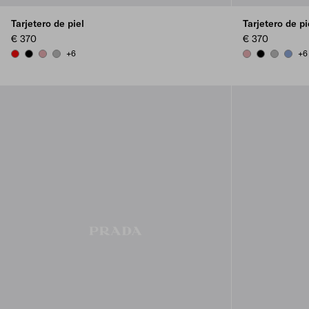
Tarjetero de piel
Tarjetero de pi
€ 370
€ 370
+6
+6
RED
BLACK
ROSY BLUSH
DARK GREY
ROSY BLUSH
BLACK
DARK GR
AVIAT