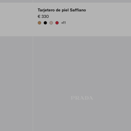
Tarjetero de piel Saffiano
€ 330
+11
CARAMEL
BLACK
POWDER PINK
FIERY RED