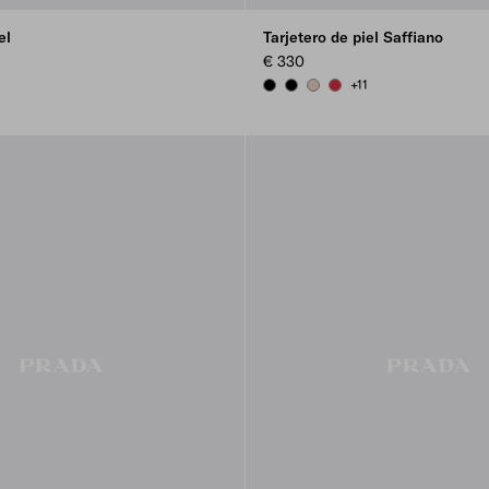
el
Tarjetero de piel Saffiano
€ 330
+11
EY
OR BLUE
BLACK
BLACK
POWDER PINK
FIERY RED