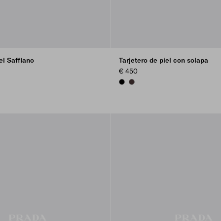
el Saffiano
Tarjetero de piel con solapa
€ 450
DY
K
BLACK
DARK BROWN