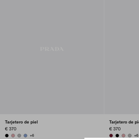
Tarjetero de piel
Tarjetero de pi
€ 370
€ 370
+6
+6
BLACK
ROSY BLUSH
DARK GREY
AVIATOR BLUE
BURGUNDY
BLACK
ROSY BL
DARK