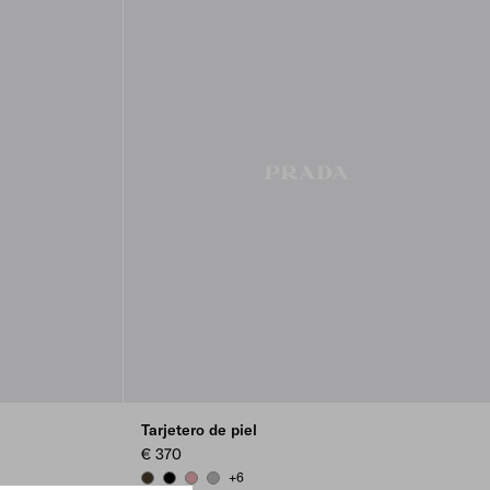
Tarjetero de piel
€ 370
+6
FOREST
BLACK
ROSY BLUSH
DARK GREY