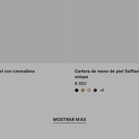
iel con cremallera
Cartera de mano de piel Saffia
solapa
€ 650
OWN
E
+8
BLACK
CARAMEL
POWDER PINK
BURGUNDY
MOSTRAR MÁS