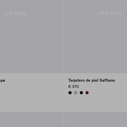
apa
Tarjetero de piel Saffiano
€ 370
L
BLACK
PEACH
BLACK
BURGUNDY