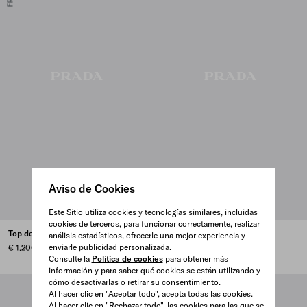
Aviso de Cookies
Este Sitio utiliza cookies y tecnologías similares, incluidas
cookies de terceros, para funcionar correctamente, realizar
Top de algodón
Camisa de algodón
análisis estadísticos, ofrecerle una mejor experiencia y
enviarle publicidad personalizada.
€ 1.200
€ 750
Consulte la
Política de cookies
para obtener más
información y para saber qué cookies se están utilizando y
cómo desactivarlas o retirar su consentimiento.
Al hacer clic en "Aceptar todo", acepta todas las cookies.
Al hacer clic en "Rechazar todo", las cookies para las que se