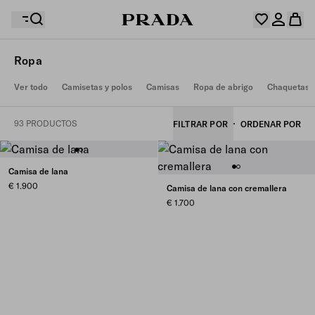
Ropa
Su lista de deseos está vacía. Explore las colecciones y
Ver todo
Camisetas y polos
Camisas
Ropa de abrigo
Chaquetas y
Su cesta está vacía
guarde y recopile sus artículos favoritos aquí.
Inicie sesión o crear una cuenta personal
Inicie sesión o crear una cuenta personal
93 PRODUCTOS
FILTRAR POR
ORDENAR POR
Su cesta está vacía
Camisa de lana
€ 1.900
Camisa de lana con cremallera
€ 1.700