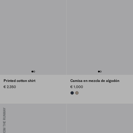
Printed cotton shirt
Camisa en mezcla de algodón
€ 2.350
€ 1.000
NAVY
CLAY GREY
FROM THE RUNWAY