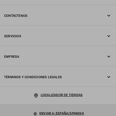
CONTÁCTENOS
Llámenos +34 91 123 77 73
SERVICIOS
Escríbanos por WhatsApp
Servicios en línea y en tienda
Contactos
EMPRESA
Seguimiento del pedido
Preguntas frecuentes
Fondazione Prada
Devoluciones
TÉRMINOS Y CONDICIONES LEGALES
Prada Group
Envíos y entregas
Aviso legal
Luna Rossa
LOCALIZADOR DE TIENDAS
Política de Privacidad
Sostenibilidad
Política de cookies
ENVIAR A: ESPAÑA/SPANISH
Trabaja con nosotros