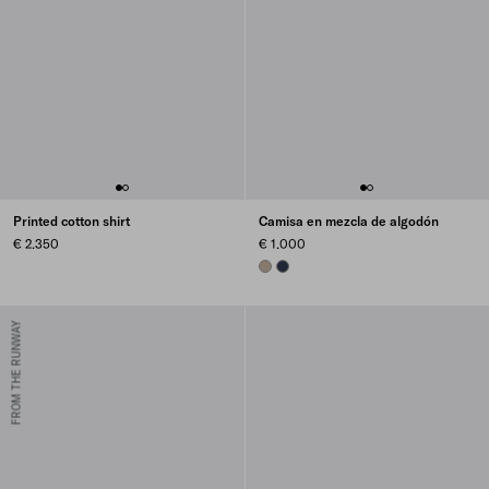
Printed cotton shirt
Camisa en mezcla de algodón
€ 2.350
€ 1.000
CLAY GREY
NAVY
FROM THE RUNWAY