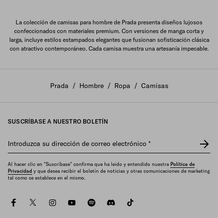
La colección de camisas para hombre de Prada presenta diseños lujosos
confeccionados con materiales premium. Con versiones de manga corta y
larga, incluye estilos estampados elegantes que fusionan sofisticación clásica
con atractivo contemporáneo. Cada camisa muestra una artesanía impecable.
Prada
/
Hombre
/
Ropa
/
Camisas
SUSCRÍBASE A NUESTRO BOLETÍN
Introduzca su dirección de correo electrónico
*
Al hacer clic en "Suscríbase" confirma que ha leído y entendido nuestra
Política de
Privacidad
y que desea recibir el boletín de noticias y otras comunicaciones de marketing
tal como se establece en el mismo.
facebook
twitter
instagram
youtube
spotify
discord
tiktok