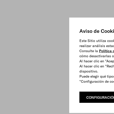
Aviso de Cook
Este Sitio utiliza co
realizar análisis est
Consulte la
Política
cómo desactivarlas o 
Al hacer clic en "Ace
Al hacer clic en "Rec
dispositivo.
Puede elegir qué tipo
"Configuración de co
CONFIGURACIÓ