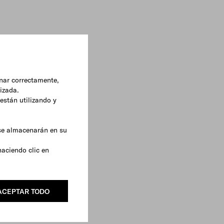
onar correctamente,
lizada.
están utilizando y
 se almacenarán en su
haciendo clic en
ACEPTAR TODO