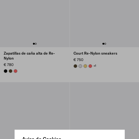
Zapatillas de caña alta de Re-
Court Re-Nylon sneakers
Nylon
€ 750
€ 780
OLIVE GREEN
PEARL GRAY
PINEAPPLE
CORAL
+1
BLACK
OLIVE
CORAL
Aviso de Cookies