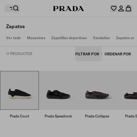
Zapatos
Su lista de deseos está vacía. Explore las colecciones y
Ver todo
Mocasines
Zapatillas deportivas
Sandalias
Zapatos con
Su cesta está vacía
guarde y recopile sus artículos favoritos aquí.
Inicie sesión o crear una cuenta personal
Inicie sesión o crear una cuenta personal
11 PRODUCTOS
FILTRAR POR
ORDENAR POR
Su cesta está vacía
Prada Court
Prada Speedrock
Prada Collapse
Prada S