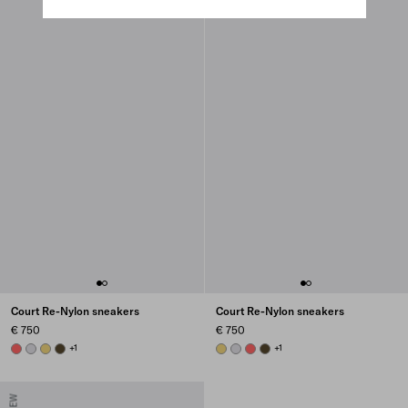
Court Re-Nylon sneakers
Court Re-Nylon sneakers
€ 750
€ 750
CORAL
PEARL GRAY
PINEAPPLE
OLIVE GREEN
+1
PINEAPPLE
PEARL GRAY
CORAL
OLIVE GREEN
+1