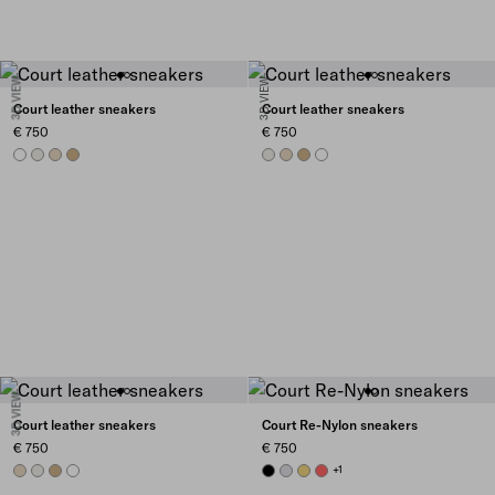
3D VIEW
3D VIEW
Court leather sneakers
Court leather sneakers
€ 750
€ 750
WHITE
CHALK WHITE
DESERT BEIGE
NOISETTE
CHALK WHITE
DESERT BEIGE
NOISETTE
WHITE
3D VIEW
Court leather sneakers
Court Re-Nylon sneakers
€ 750
€ 750
DESERT BEIGE
CHALK WHITE
NOISETTE
WHITE
BLACK
PEARL GRAY
PINEAPPLE
CORAL
+1