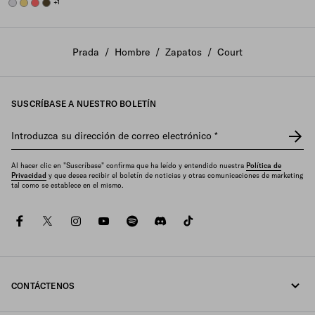
PEARL GRAY
PINEAPPLE
CORAL
OLIVE GREEN
+1
Prada
/
Hombre
/
Zapatos
/
Court
SUSCRÍBASE A NUESTRO BOLETÍN
Introduzca su dirección de correo electrónico
*
Al hacer clic en "Suscríbase" confirma que ha leído y entendido nuestra
Política de
Privacidad
y que desea recibir el boletín de noticias y otras comunicaciones de marketing
tal como se establece en el mismo.
facebook
twitter
instagram
youtube
spotify
discord
tiktok
CONTÁCTENOS