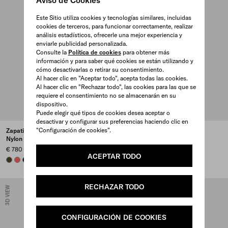
Este Sitio utiliza cookies y tecnologías similares, incluidas
cookies de terceros, para funcionar correctamente, realizar
análisis estadísticos, ofrecerle una mejor experiencia y
enviarle publicidad personalizada.
Consulte la
Política de cookies
para obtener más
información y para saber qué cookies se están utilizando y
cómo desactivarlas o retirar su consentimiento.
Al hacer clic en "Aceptar todo", acepta todas las cookies.
Al hacer clic en "Rechazar todo", las cookies para las que se
requiere el consentimiento no se almacenarán en su
dispositivo.
Puede elegir qué tipos de cookies desea aceptar o
desactivar y configurar sus preferencias haciendo clic en
"Configuración de cookies".
Zapatillas de caña alta de Re-
Zapatillas de caña alta de Re-
Nylon
Nylon
€ 780
€ 780
ACEPTAR TODO
OLIVE
CORAL
BLACK
CORAL
OLIVE
BLACK
RECHAZAR TODO
3D VIEW
3D VIEW
CONFIGURACIÓN DE COOKIES