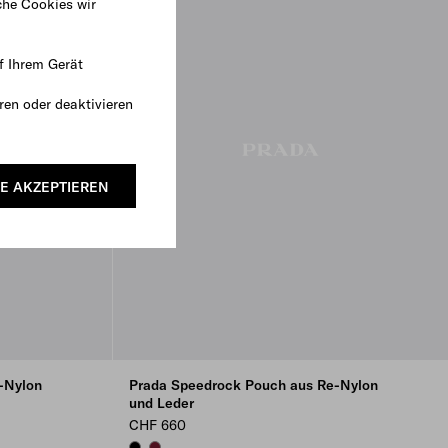
che Cookies wir
f Ihrem Gerät
ren oder deaktivieren
E AKZEPTIEREN
-Nylon
Prada Speedrock Pouch aus Re-Nylon
und Leder
CHF 660