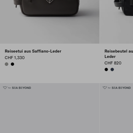
Reiseetui aus Saffiano-Leder
Reisebeutel a
Leder
CHF 1,330
CHF 820
BAMBOO/CORK BEIGE
BLACK
BLACK
NAVY