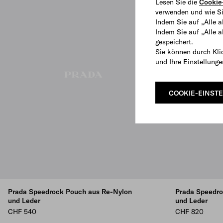
Lesen Sie die
Cookie-
verwenden und wie Si
Indem Sie auf „Alle a
Indem Sie auf „Alle 
gespeichert.
Sie können durch Kli
und Ihre Einstellung
COOKIE-EINST
Prada Speedrock Pouch aus Re-Nylon
Prada Speedro
und Leder
und Leder
CHF 540
CHF 820