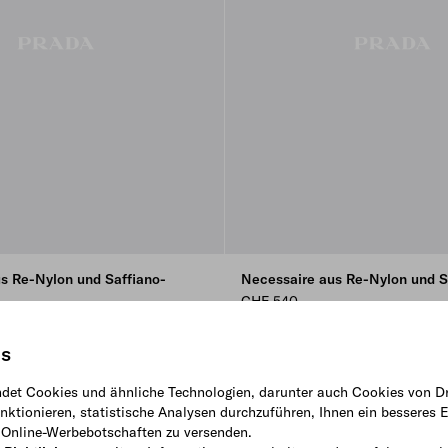
us Re-Nylon und Saffiano-
Necessaire aus Re-Nylon und S
CHF 540
is
det Cookies und ähnliche Technologien, darunter auch Cookies von Dr
ktionieren, statistische Analysen durchzuführen, Ihnen ein besseres E
e Online-Werbebotschaften zu versenden.