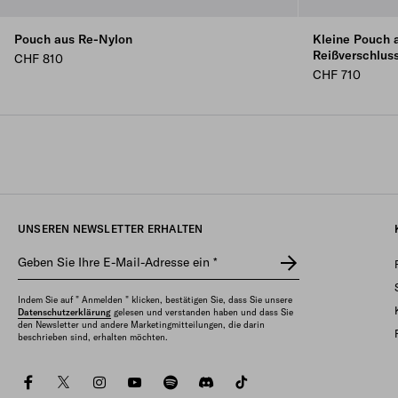
Pouch aus Re-Nylon
Kleine Pouch 
Reißverschlus
CHF 810
CHF 710
UNSEREN NEWSLETTER ERHALTEN
Geben Sie Ihre E-Mail-Adresse ein
*
Indem Sie auf " Anmelden " klicken, bestätigen Sie, dass Sie unsere
Datenschutzerklärung
gelesen und verstanden haben und dass Sie
den Newsletter und andere Marketingmitteilungen, die darin
beschrieben sind, erhalten möchten.
facebook
twitter
instagram
youtube
spotify
discord
tiktok