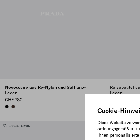
Necessaire aus Re-Nylon und Saffiano-
Reisebeutel a
Leder
Leder
CHF 780
CHF 840
BLACK
SIENNA
Cookie-Hinwe
Diese Website verwen
ordnungsgemäß zu fun
Ihnen personalisiert