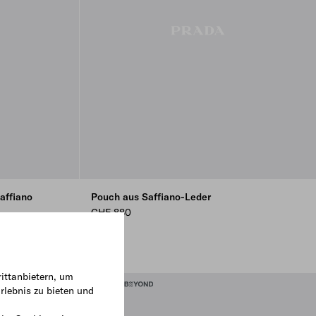
affiano
Pouch aus Saffiano-Leder
CHF 880
ittanbietern, um
rlebnis zu bieten und