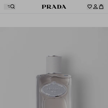
Votre wishlist est vide. Explorez les collections,
enregistrez vos articles favoris et créez votre sélection
Désolé, votre panier est vide
Connectez-vous ou créez un compte personnel.
ici.
Connectez-vous ou créez un compte personnel.
Désolé, votre panier est vide