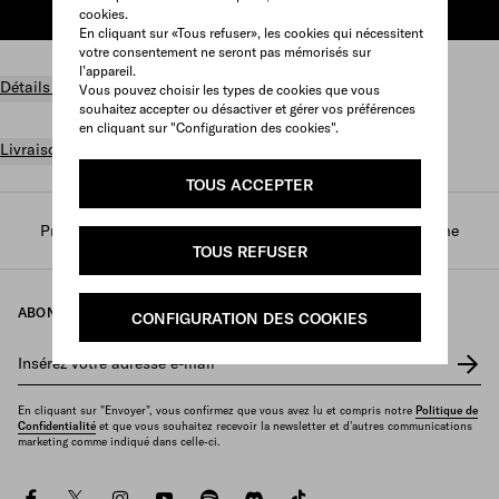
cookies.
AJOUTER AU PANIER
En cliquant sur «Tous refuser», les cookies qui nécessitent
votre consentement ne seront pas mémorisés sur
l’appareil.
Détails du produit
Vous pouvez choisir les types de cookies que vous
souhaitez accepter ou désactiver et gérer vos préférences
en cliquant sur "Configuration des cookies".
Livraison et retours gratuits
TOUS ACCEPTER
Prada
/
Parfums et beauté
/
Parfums
/
Parfums femme
TOUS REFUSER
ABONNEZ-VOUS À NOTRE NEWSLETTER
CONFIGURATION DES COOKIES
Insérez votre adresse e-mail
*
En cliquant sur "Envoyer", vous confirmez que vous avez lu et compris notre
Politique de
Confidentialité
et que vous souhaitez recevoir la newsletter et d'autres communications
marketing comme indiqué dans celle-ci.
facebook
twitter
instagram
youtube
spotify
discord
tiktok