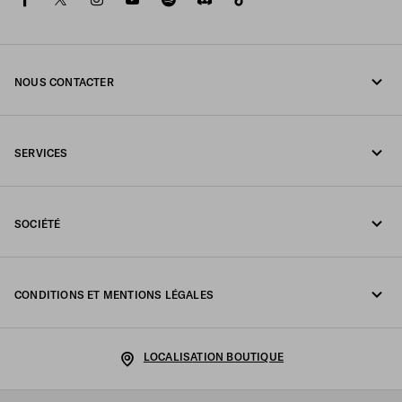
NOUS CONTACTER
Appelez-nous +32 23 203 648
SERVICES
Écrivez-nous sur WhatsApp
Services en ligne et en boutique
Contacts
SOCIÉTÉ
Suivi de votre commande
FAQ
Fondazione Prada
Retours
CONDITIONS ET MENTIONS LÉGALES
Prada Group
Expédition et livraison
Mentions légales
Luna Rossa
LOCALISATION BOUTIQUE
Politique de Confidentialité
Développement durable