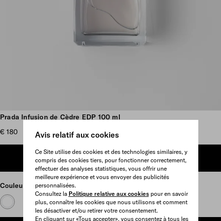
Plus d’images
Prada Infusion de Cèdre EDP 100 ml
€ 180
Avis relatif aux cookies
Ce Site utilise des cookies et des technologies similaires, y
AJOUTER AU PANIER
compris des cookies tiers, pour fonctionner correctement,
effectuer des analyses statistiques, vous offrir une
meilleure expérience et vous envoyer des publicités
Couleur
Neutre
personnalisées.
Consultez la
Politique relative aux cookies
pour en savoir
plus, connaître les cookies que nous utilisons et comment
les désactiver et/ou retirer votre consentement.
En cliquant sur «Tous accepter», vous consentez à tous les