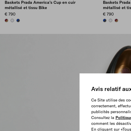
Baskets Prada America’s Cup en cuir
Baskets Prada
métallisé et tissu Bike
métallisé et ti
€ 790
€ 790
BRASS/BURGUNDY
SILVER
ANTHRACITE/INK
ANTHRACITE/IN
SILVER
BRASS/B
Avis relatif au
Ce Site utilise des c
correctement, effectu
publicités personnali
Consultez la
Politiqu
comment les désactive
En cliquant sur «Tous