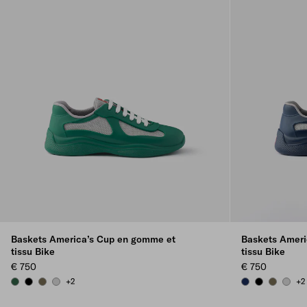
Baskets America’s Cup en gomme et
Baskets Ameri
tissu Bike
tissu Bike
€ 750
€ 750
+2
+2
BILLIARD GREEN
BLACK
FOREST GREEN
STEEL GRAY
ROYAL BLUE
BLACK
FOREST 
STEEL