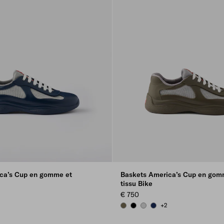
ca’s Cup en gomme et
Baskets America’s Cup en gom
tissu Bike
€ 750
+2
GREEN
 GRAY
FOREST GREEN
BLACK
STEEL GRAY
ROYAL BLUE