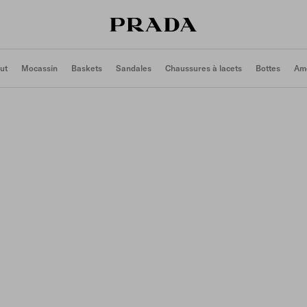
ut
Mocassin
Baskets
Sandales
Chaussures à lacets
Bottes
Ame