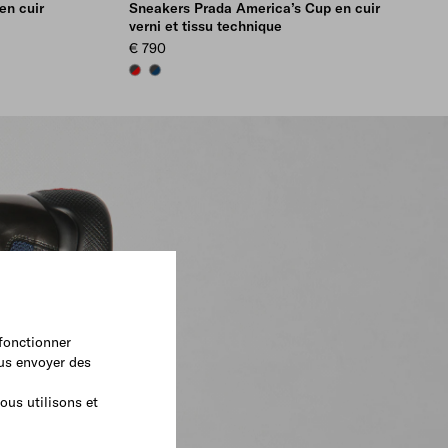
en cuir
Sneakers Prada America’s Cup en cuir
verni et tissu technique
€ 790
RED/ANTHRACITE
SAPPHIRE/ANTHRACITE
 fonctionner
ous envoyer des
ous utilisons et