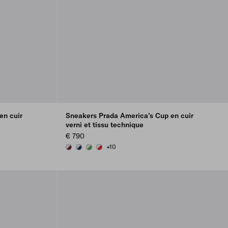
en cuir
Sneakers Prada America’s Cup en cuir
verni et tissu technique
€ 790
+10
BURGUNDY-SILVER
ROYAL BLUE/SILVER
GREEN / SILVER
RED/SILVER