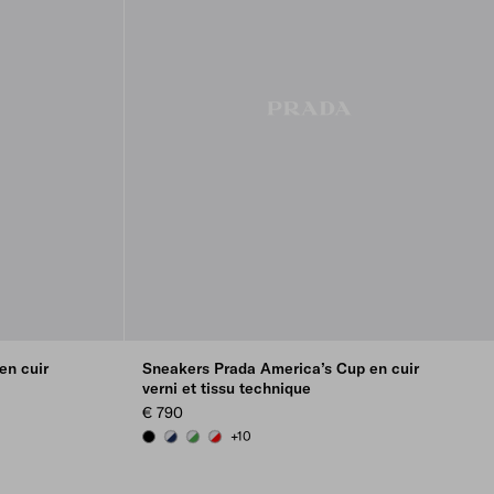
en cuir
Sneakers Prada America’s Cup en cuir
verni et tissu technique
€ 790
+10
BLACK
ROYAL BLUE/SILVER
GREEN / SILVER
RED/SILVER