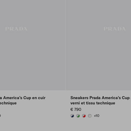
a America’s Cup en cuir
Sneakers Prada America’s Cup 
technique
verni et tissu technique
€ 790
0
+10
SILVER
SILVER
ILVER
ROYAL BLUE/SILVER
GREEN / SILVER
RED/SILVER
PEARL / SILVER