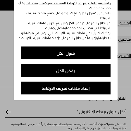
ولمعرفة ملفات تعريف الارتباط المستخدمة وكيفية تعطيلها و / أو
إضافة إلى حقيبة التسوق
حجب موافقتك.
بالنقر على "قبول الكل"، فإنك توافق على جميع ملفات تعريف
الارتباط.
ابحث في المتجر
من خلال النقر على "رفض الكل"، لن يتم تخزين ملفات تعريف
الارتباط التي تتطلب الموافقة عليها على جهازك.
يمكنك اختيار أنواع ملفات تعريف الارتباط التي ترغب في قبولها أو
تعطيلها وإدارتها من خلال النقر على "إعداد ملفات تعريف الارتباط".
تفاصيل المنتج
قبول الكل
الشحن وعمليات الإرجاع مجاناً
رفض الكل
Prada
/
النساء
/
الهدايا
إعداد ملفات تعريف الارتباط
اشترك في نشرتنا الإخبارية
أدخل عنوان بريدك الإلكتروني
*
بالنقر على «اشترك»، تؤكد أنك قد قرأت وفهمت
سياسة الخصوصية
لدينا،وأنك ترغب في استلام نشرة
إخبارية، ومراسلات تسويق أخرى على النحو المبين هنا.