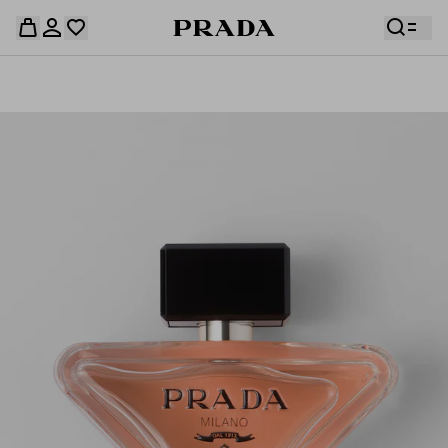
قائمة أمنياتك فارغة. استكشفوا المجموعات، واحفظوا
حقيبة التسوق فارغة
قطعكم المفضّلة، واستلموها من هنا.
سجِّل الدخول أو أنشئ حسابك الشخصي
سجِّل الدخول أو أنشئ حسابك الشخصي
حقيبة التسوق فارغة