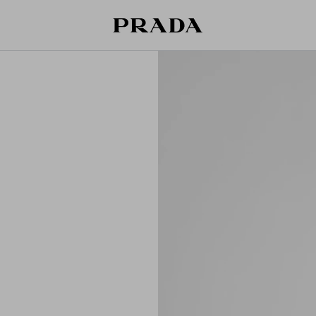
قائمة أمنياتك فارغة. استكشفوا المجموعات،
حقيبة التسوق فارغة
حفظوا قطعكم المفضّلة، واستلموها من هنا.
سجِّل الدخول أو أنشئ حسابك الشخصي
سجِّل الدخول أو أنشئ حسابك الشخصي