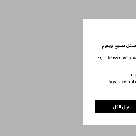
 بشكل صحيح، ويقوم
مة وكيفية تعطيلها و /
ازك.
عداد ملفات تعريف
قبول الكل