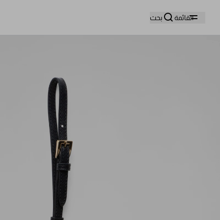
وا
القائمة
بحث