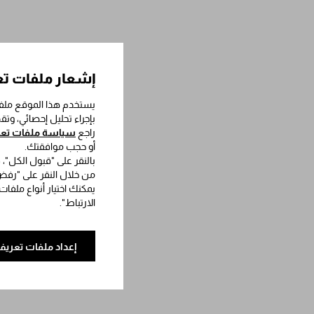
إشعار ملفات تع
يستخدم هذا الموقع ملفا
بإجراء تحليل إحصائي، وت
راجع
سياسة ملفات تعري
أو حجب موافقتك.
بالنقر على "قبول الكل"،
من خلال النقر على "رفض 
يمكنك اختيار أنواع ملفات
الارتباط".
إعداد ملفات تعريف 