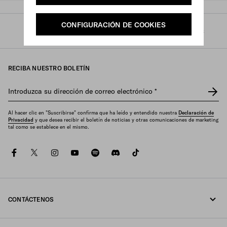
CONFIGURACIÓN DE COOKIES
Prada
/
Hombre
/
Accesorios
/
Sombreros y guantes
RECIBA NUESTRO BOLETÍN
Introduzca su dirección de correo electrónico
*
Al hacer clic en "Suscribirse" confirma que ha leído y entendido nuestra
Declaración de
Privacidad
y que desea recibir el boletín de noticias y otras comunicaciones de marketing
tal como se establece en el mismo.
facebook
twitter
instagram
youtube
spotify
discord
tiktok
CONTÁCTENOS
Llámenos 1-877-997-7232