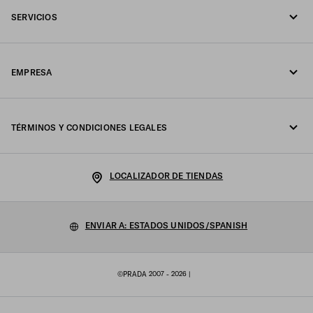
SERVICIOS
Escríbanos por WhatsApp
Servicios en línea y en tienda
Contactos
EMPRESA
Seguimiento del pedido
Preguntas frecuentes
Fondazione Prada
Devoluciones
TÉRMINOS Y CONDICIONES LEGALES
Prada Group
Envíos y entregas
Declaración de Privacidad
Luna Rossa
LOCALIZADOR DE TIENDAS
Política de cookies
Sostenibilidad
Configuración de las cookies
ENVIAR A: ESTADOS UNIDOS/SPANISH
Trabaja con nosotros
Condiciones de venta
©PRADA 2007 - 2026
|
Sitemap