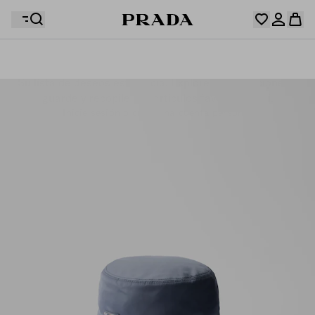
Su lista de deseos está vacía. Explore las colecciones y
Su cesta está vacía
guarde y recopile sus artículos favoritos aquí.
Inicie sesión o crear una cuenta personal
Inicie sesión o crear una cuenta personal
Su cesta está vacía