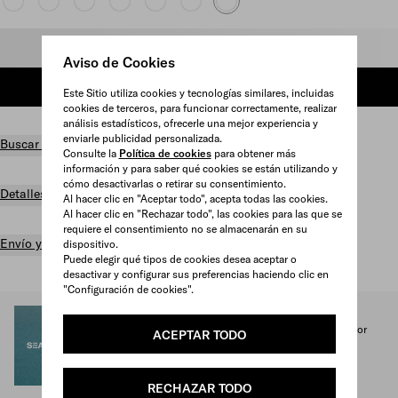
Seleccione una talla
Aviso de Cookies
AÑADIR A LA CESTA
Este Sitio utiliza cookies y tecnologías similares, incluidas
cookies de terceros, para funcionar correctamente, realizar
análisis estadísticos, ofrecerle una mejor experiencia y
enviarle publicidad personalizada.
Buscar en tienda
Consulte la
Política de cookies
para obtener más
información y para saber qué cookies se están utilizando y
cómo desactivarlas o retirar su consentimiento.
Detalles del producto
Al hacer clic en "Aceptar todo", acepta todas las cookies.
Al hacer clic en "Rechazar todo", las cookies para las que se
requiere el consentimiento no se almacenarán en su
Envío y devolución gratuitos
dispositivo.
Puede elegir qué tipos de cookies desea aceptar o
desactivar y configurar sus preferencias haciendo clic en
"Configuración de cookies".
SEA BEYOND
El 1 % de las ganancias de la colección Prada Re-Nylon for
ACEPTAR TODO
SEA BEYOND se destina al programa educativo.
Descubrir más
RECHAZAR TODO