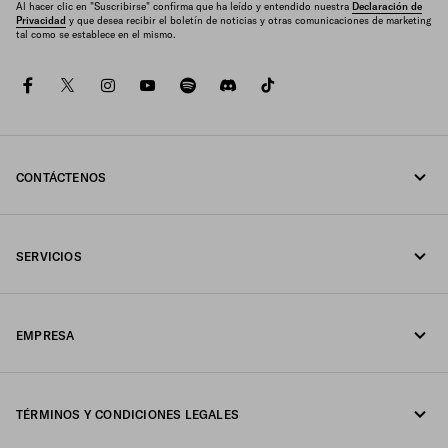
Al hacer clic en "Suscribirse" confirma que ha leído y entendido nuestra
Declaración de
Privacidad
y que desea recibir el boletín de noticias y otras comunicaciones de marketing
tal como se establece en el mismo.
facebook
twitter
instagram
youtube
spotify
discord
tiktok
CONTÁCTENOS
Llámenos 1-877-997-7232
SERVICIOS
Escríbanos por WhatsApp
Servicios en línea y en tienda
Contactos
EMPRESA
Seguimiento del pedido
Preguntas frecuentes
Fondazione Prada
Devoluciones
TÉRMINOS Y CONDICIONES LEGALES
Prada Group
Envíos y entregas