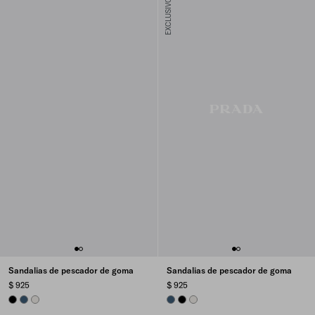
EXCLUSIVO ONLINE
Sandalias de pescador de goma
Sandalias de pescador de goma
$ 925
$ 925
BLACK
AVIATION BLUE
PANAMA
AVIATION BLUE
BLACK
PANAMA