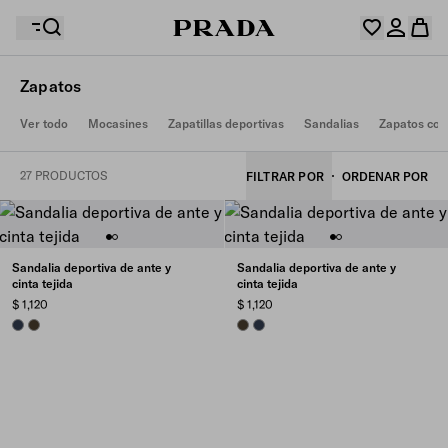
Zapatos
Su lista de deseos está vacía. Explore las colecciones y
Ver todo
Mocasines
Zapatillas deportivas
Sandalias
Zapatos con
Su cesta está vacía
guarde y recopile sus artículos favoritos aquí.
Inicie sesión o crear una cuenta personal
Inicie sesión o crear una cuenta personal
27 PRODUCTOS
FILTRAR POR
ORDENAR POR
Su cesta está vacía
Sandalia deportiva de ante y
Sandalia deportiva de ante y
cinta tejida
cinta tejida
$ 1,120
$ 1,120
NAVY
SELVA GREEN
SELVA GREEN
NAVY