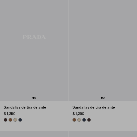
Sandalias de tira de ante
Sandalias de tira de ante
$ 1,250
$ 1,250
DARK BROWN
CINNAMON
DESERT BEIGE
NAVY
CINNAMON
DESERT BEIGE
NAVY
DARK BROWN