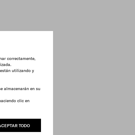
onar correctamente,
lizada.
están utilizando y
 se almacenarán en su
haciendo clic en
ACEPTAR TODO