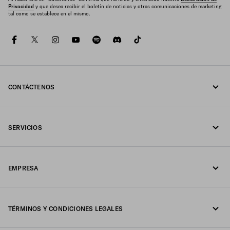
Privacidad
y que desea recibir el boletín de noticias y otras comunicaciones de marketing
tal como se establece en el mismo.
facebook
twitter
instagram
youtube
spotify
discord
tiktok
CONTÁCTENOS
Llámenos 1-877-997-7232
SERVICIOS
Escríbanos por WhatsApp
Servicios en línea y en tienda
Contactos
EMPRESA
Seguimiento del pedido
Preguntas frecuentes
Fondazione Prada
Devoluciones
TÉRMINOS Y CONDICIONES LEGALES
Prada Group
Envíos y entregas