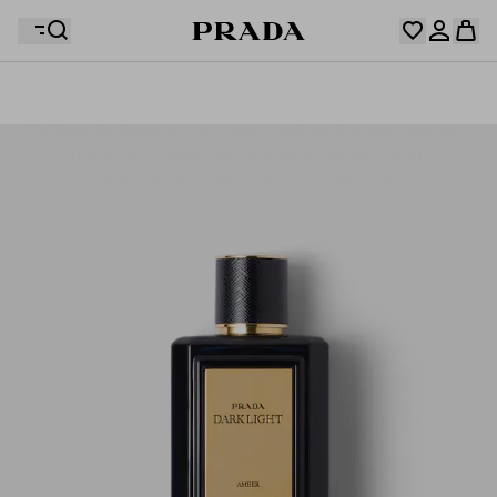
Su lista de deseos está vacía. Explore las colecciones y
Su cesta está vacía
guarde y recopile sus artículos favoritos aquí.
Inicie sesión o crear una cuenta personal
Inicie sesión o crear una cuenta personal
Su cesta está vacía