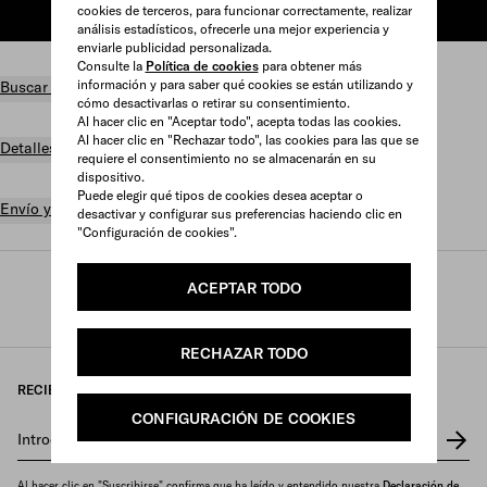
cookies de terceros, para funcionar correctamente, realizar
AÑADIR A LA CESTA
análisis estadísticos, ofrecerle una mejor experiencia y
enviarle publicidad personalizada.
Consulte la
Política de cookies
para obtener más
información y para saber qué cookies se están utilizando y
Buscar en tienda
cómo desactivarlas o retirar su consentimiento.
Al hacer clic en "Aceptar todo", acepta todas las cookies.
Al hacer clic en "Rechazar todo", las cookies para las que se
Detalles del producto
requiere el consentimiento no se almacenarán en su
dispositivo.
Puede elegir qué tipos de cookies desea aceptar o
Envío y devolución gratuitos
desactivar y configurar sus preferencias haciendo clic en
"Configuración de cookies".
ACEPTAR TODO
Prada
/
Pefumes y beauty
/
Fragancias
/
Fragancias para mujer
RECHAZAR TODO
RECIBA NUESTRO BOLETÍN
CONFIGURACIÓN DE COOKIES
Introduzca su dirección de correo electrónico
*
Al hacer clic en "Suscribirse" confirma que ha leído y entendido nuestra
Declaración de