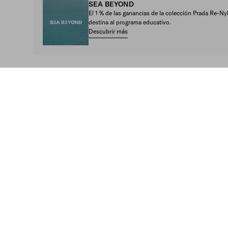
SEA BEYOND
El 1 % de las ganancias de la colección Prada Re-
destina al programa educativo.
Descubrir más