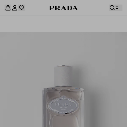
قائمة أمنياتك فارغة. استكشفوا المجموعات، واحفظوا
حقيبة التسوق فارغة
قطعكم المفضّلة، واستلموها من هنا.
سجِّل الدخول أو أنشئ حسابك الشخصي
سجِّل الدخول أو أنشئ حسابك الشخصي
حقيبة التسوق فارغة