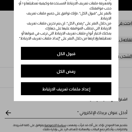
ولمعرفة ملفات تعريف الارتباط المستخدمة وكيفية تعطيلها و / أو
إضافة إلى حقيبة التسوق
حجب موافقتك.
بالنقر على "قبول الكل"، فإنك توافق على جميع ملفات تعريف
الارتباط.
ابحث في المتجر
من خلال النقر على "رفض الكل"، لن يتم تخزين ملفات تعريف
الارتباط التي تتطلب الموافقة عليها على جهازك.
يمكنك اختيار أنواع ملفات تعريف الارتباط التي ترغب في قبولها أو
تعطيلها وإدارتها من خلال النقر على "إعداد ملفات تعريف الارتباط".
تفاصيل المنتج
قبول الكل
الشحن وعمليات الإرجاع مجاناً
رفض الكل
Prada
/
النساء
/
الهدايا
إعداد ملفات تعريف الارتباط
اشترك في نشرتنا الإخبارية
أدخل عنوان بريدك الإلكتروني
*
بتقديم هذا النموذج، تؤكد على أنك قد قرأت، وفهمت
سياسة الخصوصية
وتوافق على كافة الشروط،
والالتزامات، وأحكام جمع البيانات، والمعالجة لأهداف الرد على، وإدارة طلبك