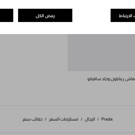
الارتباط
رفض الكل
اش رينايلون وجلد سافيانو
Prada
/
الرجال
/
مستلزمات السفر
/
حقائب سفر