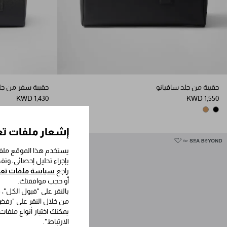
حقيبة من جلد سافيانو
حقيبة سفر من جل
KWD 1,430
KWD 1,550
BRIGHT BLUE
BLACK
CARAMEL
BLACK
إشعار ملفات تع
يستخدم هذا الموقع ملفا
بإجراء تحليل إحصائي، وت
راجع
سياسة ملفات تعري
أو حجب موافقتك.
بالنقر على "قبول الكل"،
من خلال النقر على "رفض 
يمكنك اختيار أنواع ملفات
الارتباط".