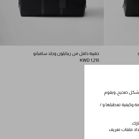
حقيبة دافل من رينايلون وجلد سافيانو
KWD 1,210
 بشكل صحيح، ويقوم
مة وكيفية تعطيلها و /
ازك.
عداد ملفات تعريف