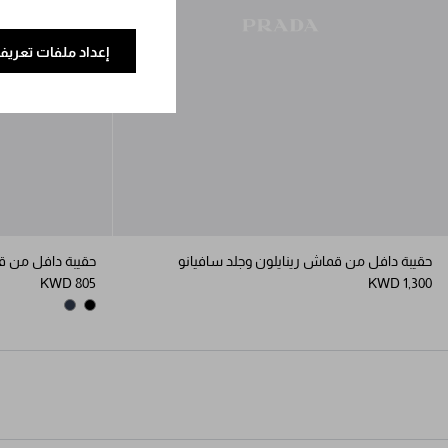
إعداد ملفات تعريف 
حقيبة دافل من قماش رينايلون وجلد سافيانو
حقيبة دافل من قم
KWD 805
KWD 1,300
NAVY
BLACK