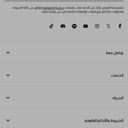
بتقديم هذا النموذج، تؤكد على أنك قد قرأت، وفهمت
سياسة الخصوصية
وتوافق على كافة الشروط،
والالتزامات، وأحكام جمع البيانات، والمعالجة لأهداف الرد على، وإدارة طلبك
tiktok
discord
spotify
youtube
instagram
twitter
facebook
تواصل معنا
اتصل بنا 96522240788+
الخدمات
تواصل معنا عبر WhatsApp
خدمات عبر الإنترنت وفي المتجر
جهات الاتصال
الشركة
تتبع طلبك
الأسئلة الشائعة
Fondazione Prada
عمليات الإرجاع
الشروط والأحكام القانونية
Prada Group
الشحن والتوصيل