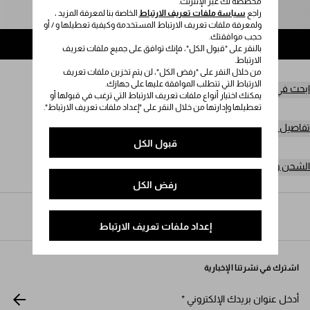
مخصصة لك عبر الإنترنت.
راجع
يُرجى تحديد المقاس
سياسة ملفات تعريف الارتباط
الخاصة بنا لمعرفة المزيد ،
ولمعرفة ملفات تعريف الارتباط المستخدمة وكيفية تعطيلها و / أو
حجب موافقتك.
إضافة إلى حقيبة التسوق
بالنقر على "قبول الكل"، فإنك توافق على جميع ملفات تعريف
الارتباط.
من خلال النقر على "رفض الكل"، لن يتم تخزين ملفات تعريف
الارتباط التي تتطلب الموافقة عليها على جهازك.
ابحث في المتجر
يمكنك اختيار أنواع ملفات تعريف الارتباط التي ترغب في قبولها أو
تعطيلها وإدارتها من خلال النقر على "إعداد ملفات تعريف الارتباط".
تفاصيل المنتج
قبول الكل
الشحن وعمليات الإرجاع مجاناً
رفض الكل
Prada
/
النساء
/
الأزياء
/
تيشيرتات وكنزات رياضية
إعداد ملفات تعريف الارتباط
اشترك في نشرتنا الإخبارية
أدخل عنوان بريدك الإلكتروني
*