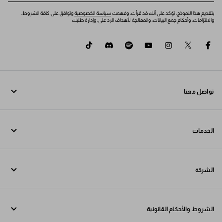
بتقديم هذا النموذج، تؤكد على أنك قد قرأت، وفهمت
سياسة الخصوصية
وتوافق على كافة الشروط،
والالتزامات، وأحكام جمع البيانات، والمعالجة لأهداف الرد على، وإدارة طلبك
tiktok
discord
spotify
youtube
instagram
twitter
facebook
تواصل معنا
اتصل بنا 96522240788+
الخدمات
تواصل معنا عبر WhatsApp
خدمات عبر الإنترنت وفي المتجر
جهات الاتصال
الشركة
تتبع طلبك
الأسئلة الشائعة
Fondazione Prada
عمليات الإرجاع
الشروط والأحكام القانونية
Prada Group
الشحن والتوصيل