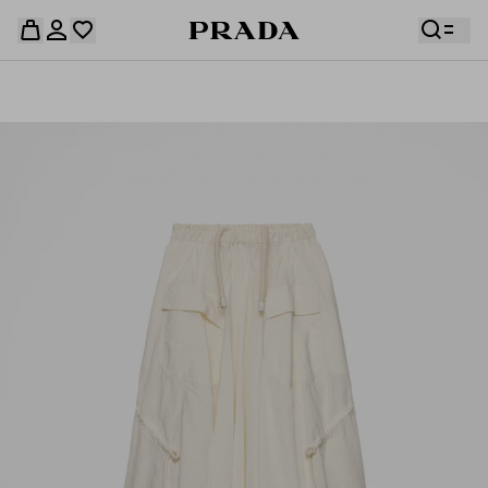
قائمة أمنياتك فارغة. استكشفوا المجموعات، واحفظوا
حقيبة التسوق فارغة
قطعكم المفضّلة، واستلموها من هنا.
سجِّل الدخول أو أنشئ حسابك الشخصي
سجِّل الدخول أو أنشئ حسابك الشخصي
حقيبة التسوق فارغة