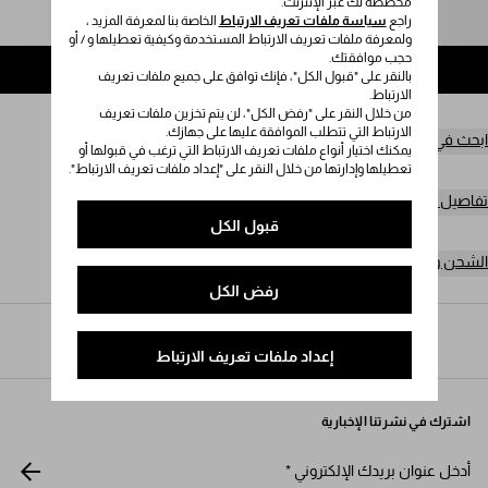
مخصصة لك عبر الإنترنت.
راجع
يُرجى تحديد المقاس
سياسة ملفات تعريف الارتباط
الخاصة بنا لمعرفة المزيد ،
ولمعرفة ملفات تعريف الارتباط المستخدمة وكيفية تعطيلها و / أو
حجب موافقتك.
إضافة إلى حقيبة التسوق
بالنقر على "قبول الكل"، فإنك توافق على جميع ملفات تعريف
الارتباط.
من خلال النقر على "رفض الكل"، لن يتم تخزين ملفات تعريف
الارتباط التي تتطلب الموافقة عليها على جهازك.
ابحث في المتجر
يمكنك اختيار أنواع ملفات تعريف الارتباط التي ترغب في قبولها أو
تعطيلها وإدارتها من خلال النقر على "إعداد ملفات تعريف الارتباط".
تفاصيل المنتج
قبول الكل
الشحن وعمليات الإرجاع مجاناً
رفض الكل
Prada
/
النساء
/
الأزياء
/
تنانير
إعداد ملفات تعريف الارتباط
اشترك في نشرتنا الإخبارية
أدخل عنوان بريدك الإلكتروني
*