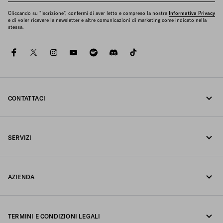
Cliccando su "Iscrizione", confermi di aver letto e compreso la nostra
Informativa Privacy
e di voler ricevere la newsletter e altre comunicazioni di marketing come indicato nella
stessa.
facebook
twitter
instagram
youtube
spotify
discord
tiktok
CONTATTACI
Chiamaci +39 02 947 52 090
SERVIZI
Scrivici su Whatsapp
Servizi online e in negozio
Contatti
AZIENDA
Traccia il tuo ordine
FAQ
Fondazione Prada
Resi
TERMINI E CONDIZIONI LEGALI
Prada Group