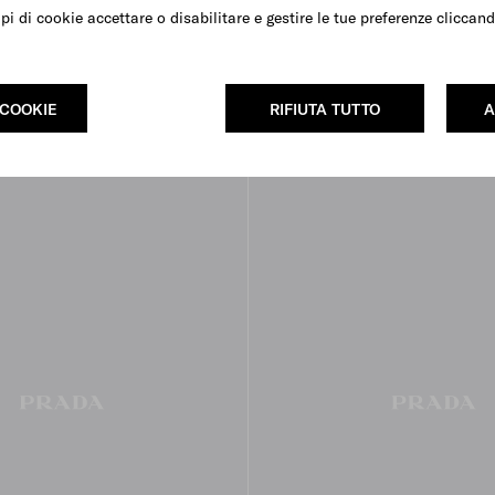
ipi di cookie accettare o disabilitare e gestire le tue preferenze clicca
io small in nappa
Borsa a tracolla in nappa
€ 2.450
 COOKIE
RIFIUTA TUTTO
A