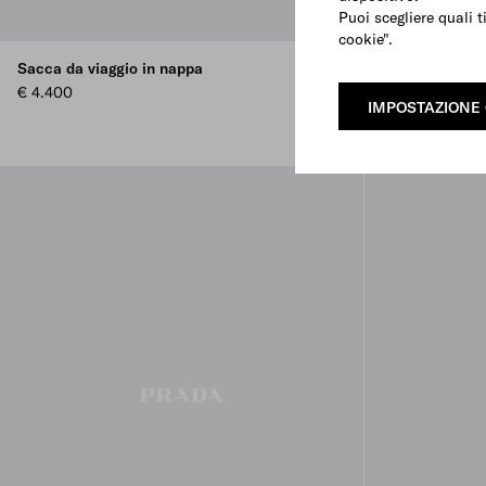
Puoi scegliere quali t
cookie".
Sacca da viaggio in nappa
Sacca da viagg
€ 4.400
€ 3.800
IMPOSTAZIONE