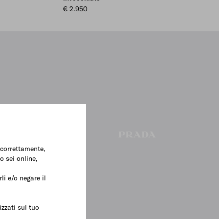
€ 2.950
e correttamente,
o sei online,
li e/o negare il
zzati sul tuo