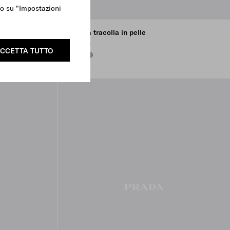
ndo su "Impostazioni
Borsa a tracolla in pelle
€ 1.980
CCETTA TUTTO
BLACK
DARK BROWN
CLAY