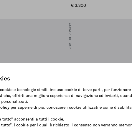
€ 3.300
FROM THE RUNWAY
kies
 cookie e tecnologie simili, incluso cookie di terze parti, per funzionar
stiche, offrirti una migliore esperienza di navigazione ed inviarti, quand
 personalizzati.
olicy
per saperne di più, conoscere i cookie utilizzati e come disabilitar
 tutto" acconsenti a tutti i cookie.
 tutto”, i cookie per i quali è richiesto il consenso non verranno memori