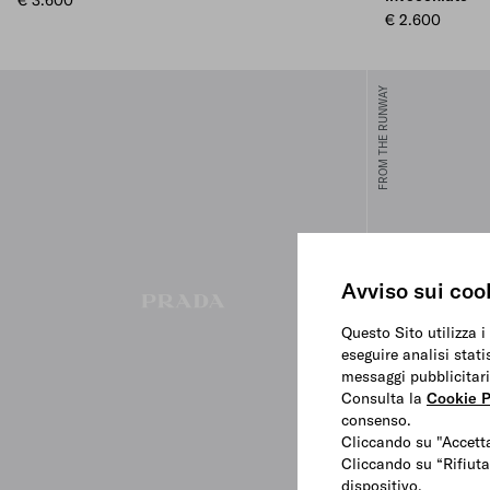
€ 3.600
€ 2.600
FROM THE RUNWAY
Avviso sui coo
Questo Sito utilizza i
eseguire analisi stati
messaggi pubblicitari
Consulta la
Cookie P
consenso.
Cliccando su "Accetta
Cliccando su “Rifiuta
dispositivo.