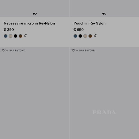
Necessaire micro in Re-Nylon
Pouch in Re-Nylon
€ 390
€ 650
AVIATION BLUE
DESERT BEIGE
BLACK
BRANDY
+7
AVIATION BLUE
BLACK
DESERT BEIGE
BRANDY
+7