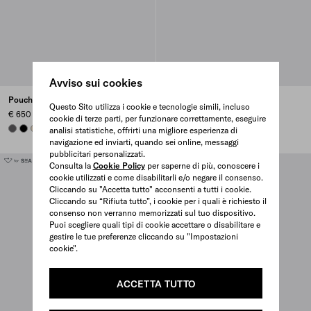
Avviso sui cookies
Pouch in Re-Nylon
Pouch in Re-Nylon
Questo Sito utilizza i cookie e tecnologie simili, incluso
€ 650
€ 650
cookie di terze parti, per funzionare correttamente, eseguire
MERCURY GRAY
BLACK
DESERT BEIGE
BRANDY
+7
BRANDY
BLACK
DESERT BEIGE
BRANDY
+7
analisi statistiche, offrirti una migliore esperienza di
navigazione ed inviarti, quando sei online, messaggi
pubblicitari personalizzati.
Consulta la
Cookie Policy
per saperne di più, conoscere i
cookie utilizzati e come disabilitarli e/o negare il consenso.
Cliccando su "Accetta tutto" acconsenti a tutti i cookie.
Cliccando su “Rifiuta tutto”, i cookie per i quali è richiesto il
consenso non verranno memorizzati sul tuo dispositivo.
Puoi scegliere quali tipi di cookie accettare o disabilitare e
gestire le tue preferenze cliccando su "Impostazioni
cookie".
ACCETTA TUTTO