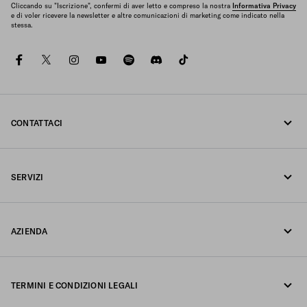
Cliccando su "Iscrizione", confermi di aver letto e compreso la nostra
Informativa Privacy
e di voler ricevere la newsletter e altre comunicazioni di marketing come indicato nella
stessa.
facebook
twitter
instagram
youtube
spotify
discord
tiktok
CONTATTACI
Chiamaci +39 02 947 52 090
SERVIZI
Scrivici su Whatsapp
Servizi online e in negozio
Contatti
AZIENDA
Traccia il tuo ordine
FAQ
Fondazione Prada
Resi
TERMINI E CONDIZIONI LEGALI
Prada Group
Spedizioni e consegne