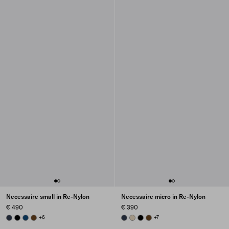
Necessaire small in Re-Nylon
Necessaire micro in Re-Nylon
€ 490
€ 390
BALTICLUE
BLACK
BALTIC BLUE
BRANDY
+6
BALTICLUE
DESERT BEIGE
BLACK
BRANDY
+7