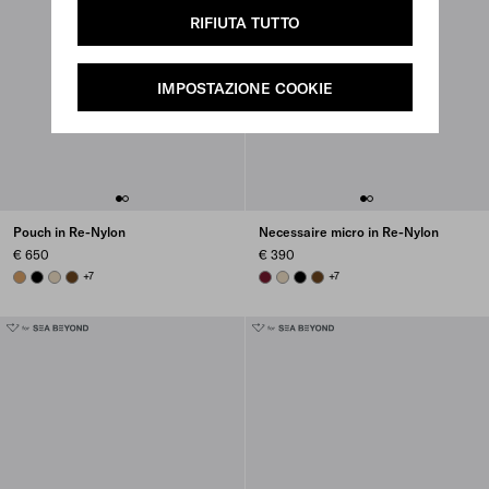
RIFIUTA TUTTO
IMPOSTAZIONE COOKIE
Pouch in Re-Nylon
Necessaire micro in Re-Nylon
€ 650
€ 390
CAMEL BROWN
BLACK
DESERT BEIGE
BRANDY
+7
BURGUNDY
DESERT BEIGE
BLACK
BRANDY
+7