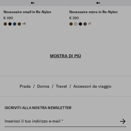
Necessaire small in Re-Nylon
Necessaire micro in Re-Nylon
€ 490
€ 390
BRANDY
BLACK
BALTIC BLUE
BRANDY
+6
BRANDY
DESERT BEIGE
BLACK
BRANDY
+7
MOSTRA DI PIÙ
Prada
/
Donna
/
Travel
/
Accessori da viaggio
ISCRIVITI ALLA NOSTRA NEWSLETTER
Inserisci il tuo indirizzo e-mail
*