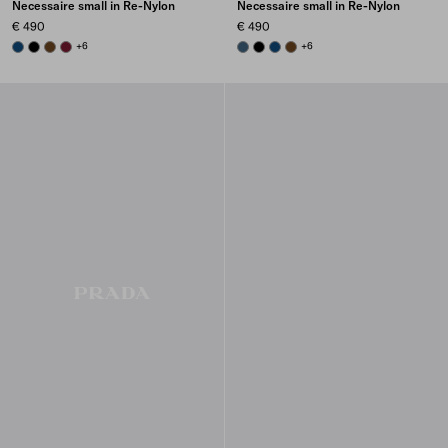
Necessaire small in Re-Nylon
Necessaire small in Re-Nylon
€ 490
€ 490
BALTIC BLUE
BLACK
BRANDY
BURGUNDY
+6
AVIATION BLUE
BLACK
BALTIC BLUE
BRANDY
+6