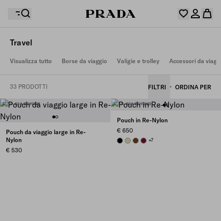
Travel
La tua Wishlist non contiene articoli. Esplora le
Visualizza tutto
Borse da viaggio
Valigie e trolley
Accessori da viagg
Il tuo carrello è vuoto
collezioni, salva i tuoi articoli preferiti e raccoglili qui.
Accedi o crea il tuo account personale
Accedi o crea il tuo account personale
33 PRODOTTI
FILTRI
ORDINA PER
Il tuo carrello è vuoto
Pouch in Re-Nylon
€ 650
Pouch da viaggio large in Re-
Nylon
BLACK
DESERT BEIGE
BRANDY
BURGUNDY
+7
€ 530