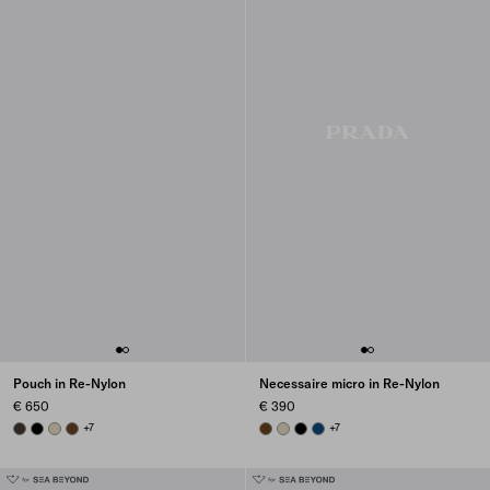
Pouch in Re-Nylon
Necessaire micro in Re-Nylon
€ 650
€ 390
BURNT BROWN
BLACK
DESERT BEIGE
BRANDY
+7
BRANDY
DESERT BEIGE
BLACK
BALTIC BLUE
+7