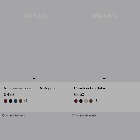
Necessaire small in Re-Nylon
Pouch in Re-Nylon
€ 490
€ 650
BURGUNDY
BLACK
BALTIC BLUE
BRANDY
+6
BURGUNDY
BLACK
DESERT BEIGE
BRANDY
+7