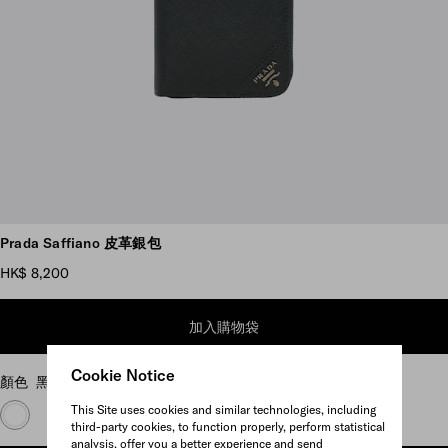
瀏覽更多圖片
Prada Saffiano 皮革銀包
HK$ 8,200
加入購物袋
Cookie Notice
顏色
黑色
This Site uses cookies and similar technologies, including
third-party cookies, to function properly, perform statistical
analysis, offer you a better experience and send