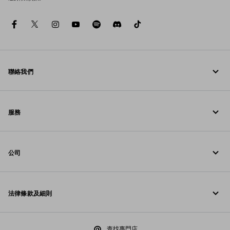
facebook
twitter
instagram
youtube
spotify
discord
tiktok
聯絡我們
致電我們 +852 2603 9500
服務
透過 WhatsApp 給我們留言
線上與門店服務
聯絡方法
公司
追蹤訂單
常見問題
Prada 基金會
退貨
法律條款及細則
Prada 集團
配送與送達
法律通知
Luna Rossa
查找專門店