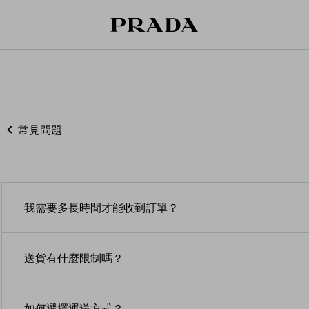
常見問題
我需要多長時間才能收到訂單？
處理訂單需時。一般狀況下，在閣下收到「訂單處理當中」電
送貨有什麼限制嗎？
另外，由於預購和/或個人訂製產品需要特別處理或生產，
面註明。
所有訂單必須送貨至有效地址，快遞公司將無法運送至郵
如何選擇運送方式？