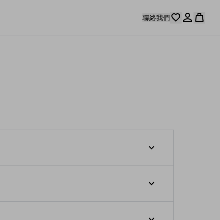
聯絡我們
郵的 3-5 個工作天內會寄出。
所以備貨時間會較長。詳情請參考個別產品頁
政信箱、存局待領或轉運公司等地址。包括香