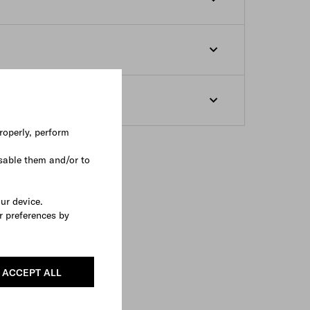
貨資訊。
望將訂單遞送到其他地區，請在下單前更改網
），相關費用將顯示在訂單摘要部分。
簽收。
理之地址。
簽收。
。
roperly, perform
碼和相關資訊。
sable them and/or to
our device.
r preferences by
ACCEPT ALL