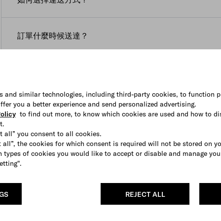
水產品的訂單只可從陸路運送。
訂單發貨後，閣下將會收到快遞公司提供的追蹤號碼和送
送貨範圍僅限於閣下下單網站所在地區/區域。如果閣下希
閣下可以在購物袋中的選項選擇合適的運送方式（如適用
送貨時間為星期一至六。送貨時，快遞公司會要求收件人
站的地區/區域選項。
訂單什麼時候送達？
快遞公司無法將訂單派送至郵政信箱，存局待領及貨運代
送貨時間為星期一至六，送貨時，快遞公司會要求收件人
如何追蹤訂單的出貨狀態？
如閣下需要協助或無法聯絡快遞員，請隨時聯絡
顧客服務
s and similar technologies, including third-party cookies, to function p
當訂單寄出後，快遞公司將會為閣下提供訂單送貨追蹤號
 offer you a better experience and send personalized advertising.
olicy
to find out more, to know which cookies are used and how to di
如果閣下的訂單包含多件產品，有可能會分多次寄出。
t.
t all” you consent to all cookies.
 all”, the cookies for which consent is required will not be stored on y
 types of cookies you would like to accept or disable and manage you
etting".
NGS
REJECT ALL