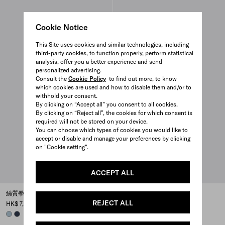
Cookie Notice
This Site uses cookies and similar technologies, including
third-party cookies, to function properly, perform statistical
analysis, offer you a better experience and send
personalized advertising.
Consult the
Cookie Policy
to find out more, to know
which cookies are used and how to disable them and/or to
withhold your consent.
By clicking on “Accept all” you consent to all cookies.
By clicking on “Reject all”, the cookies for which consent is
required will not be stored on your device.
You can choose which types of cookies you would like to
accept or disable and manage your preferences by clicking
on "Cookie setting".
ACCEPT ALL
絲質拳擊短褲
羊絨罩袍
REJECT ALL
HK$ 7,800
HK$ 55,000
ASTRO
NAVY
CAMEL BROWN
BLUE