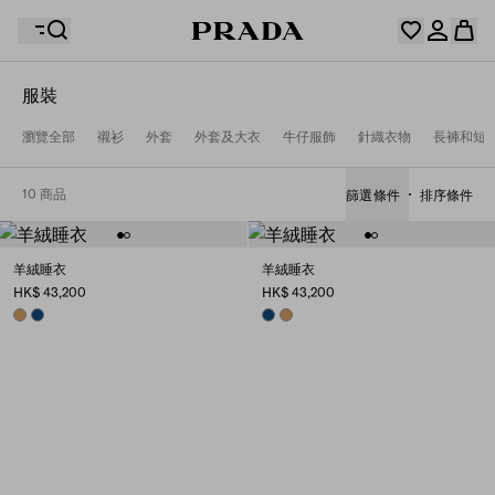
服裝
你的願望清單是空的。探索收藏，保存您最喜歡的物品並
瀏覽全部
襯衫
外套
外套及大衣
牛仔服飾
針織衣物
長褲和短
您的購物袋是空的
在這裡收集它們。
登入或註冊個人帳戶。
登入或註冊個人帳戶。
10 商品
篩選條件
排序條件
您的購物袋是空的
羊絨睡衣
羊絨睡衣
HK$ 43,200
HK$ 43,200
CAMEL BROWN
BLUE
BLUE
CAMEL BROWN