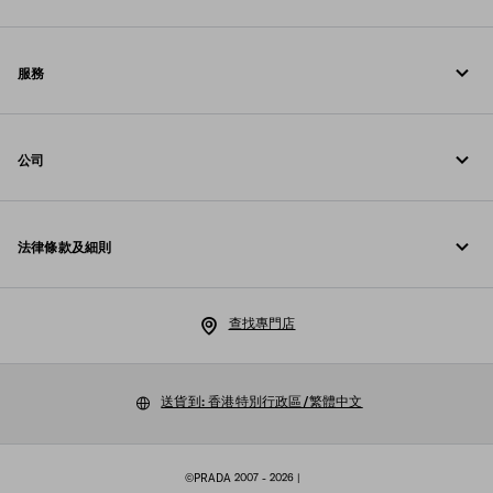
致電我們 +852 2603 9500
服務
透過 WhatsApp 給我們留言
線上與門店服務
聯絡方法
公司
追蹤訂單
常見問題
Prada 基金會
退貨
法律條款及細則
Prada 集團
配送與送達
法律通知
Luna Rossa
查找專門店
私隱政策
可持續性
Cookie 政策
送貨到: 香港特別行政區/繁體中文
工作機會
Cookies 設定
©PRADA 2007 - 2026
|
銷售條款