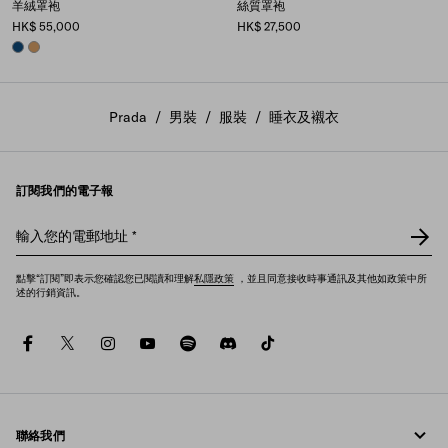
羊絨罩袍
絲質罩袍
HK$ 55,000
HK$ 27,500
BLUE
CAMEL BROWN
Prada
/
男裝
/
服裝
/
睡衣及襯衣
訂閱我們的電子報
輸入您的電郵地址
*
點擊“訂閱”即表示您確認您已閱讀和理解
私隱政策
，並且同意接收時事通訊及其他如政策中所
述的行銷資訊。
facebook
twitter
instagram
youtube
spotify
discord
tiktok
聯絡我們