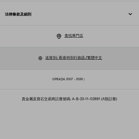
Prada 基金會
退貨
法律條款及細則
Prada 集團
配送與送達
法律通知
Luna Rossa
查找專門店
私隱政策
可持續性
Cookie 政策
送貨到: 香港特別行政區/繁體中文
工作機會
Cookies 設定
©PRADA 2007 - 2026
|
銷售條款
網站地圖
貴金屬及寶石交易商註冊號碼: A-B-23-11-02891 (A類註冊)