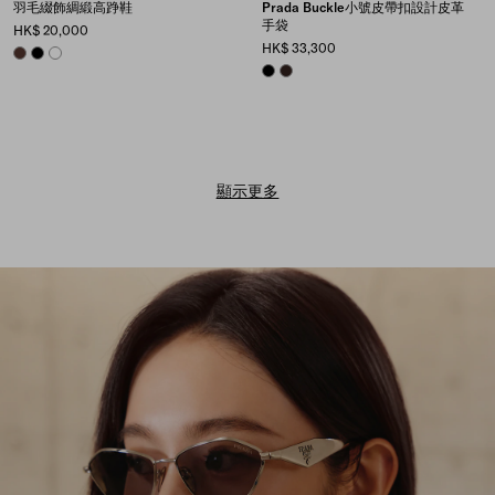
羽毛綴飾綢緞高踭鞋
Prada Buckle小號皮帶扣設計皮革
手袋
HK$ 20,000
HK$ 33,300
COFFEE
BLACK
WHITE
BLACK
BRIARWOOD
顯示更多