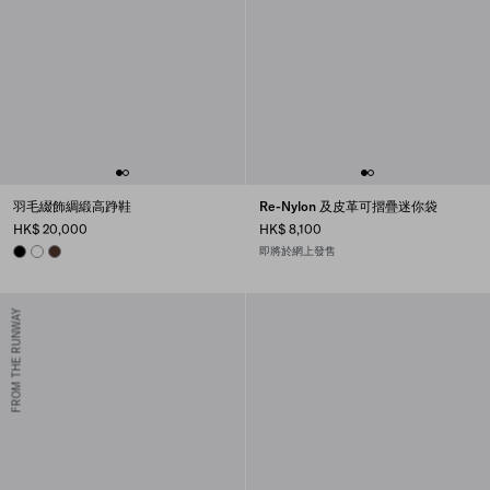
羽毛綴飾綢緞高踭鞋
Re-Nylon 及皮革可摺疊迷你袋
HK$ 20,000
HK$ 8,100
BLACK
WHITE
COFFEE
即將於網上發售
FROM THE RUNWAY