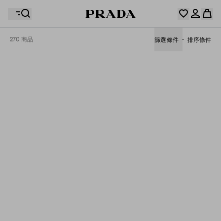
270 商品
篩選條件
排序條件
你的願望清單是空的。探索收藏，保存您最喜歡的物品並
您的購物袋是空的
在這裡收集它們。
登入或註冊個人帳戶。
登入或註冊個人帳戶。
您的購物袋是空的