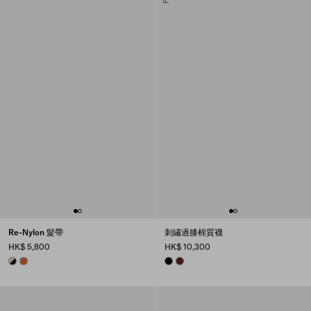
Re-Nylon 髮帶
刺繡過膝棉質襪
HK$ 5,800
HK$ 10,300
BLACK/CAMEO
PAPAYA/BURNT SIENNA
BLACK
AMARANTH RED