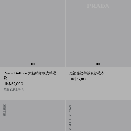
Prada Galleria 大號納帕軟皮羊毛
短袖條紋羊絨真絲毛衣
袋
HK$ 17,800
HK$ 52,000
即將於網上發售
網上獨家
FROM THE RUNWAY