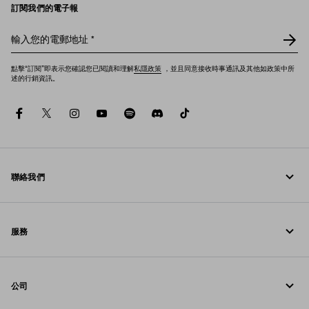
訂閱我們的電子報
輸入您的電郵地址
*
點擊“訂閱”即表示您確認您已閱讀和理解
私隱政策
，並且同意接收時事通訊及其他如政策中所
述的行銷資訊。
facebook
twitter
instagram
youtube
spotify
discord
tiktok
聯絡我們
致電我們 +852 2603 9500
服務
透過 WhatsApp 給我們留言
線上與門店服務
聯絡方法
公司
追蹤訂單
常見問題