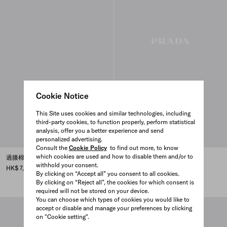
Cookie Notice
This Site uses cookies and similar technologies, including
third-party cookies, to function properly, perform statistical
analysis, offer you a better experience and send
personalized advertising.
Consult the
Cookie Policy
to find out more, to know
which cookies are used and how to disable them and/or to
過膝棉質襪
金屬及半寶石袖扣
withhold your consent.
HK$ 7,550
HK$ 8,850
By clicking on “Accept all” you consent to all cookies.
LAPIS
ROSE QUARTZ
MALACHITE
By clicking on “Reject all”, the cookies for which consent is
required will not be stored on your device.
You can choose which types of cookies you would like to
accept or disable and manage your preferences by clicking
on "Cookie setting".