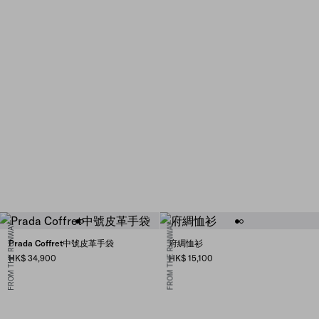
FROM THE RUNWAY
FROM THE RUNWAY
Prada Coffret中號皮革手袋
府綢恤衫
HK$ 34,900
HK$ 15,100