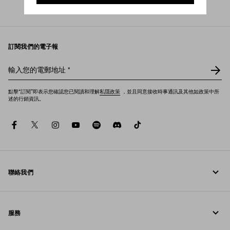
Prada
/
女裝
/
旅行
/
行李箱及手提行李箱
訂閱我們的電子報
輸入您的電郵地址
*
點擊“訂閱”即表示您確認您已閱讀和理解
私隱政策
，並且同意接收時事通訊及其他如政策中所
述的行銷資訊。
facebook
twitter
instagram
youtube
spotify
discord
tiktok
聯絡我們
致電我們 +852 2603 9500
服務
透過 WhatsApp 給我們留言