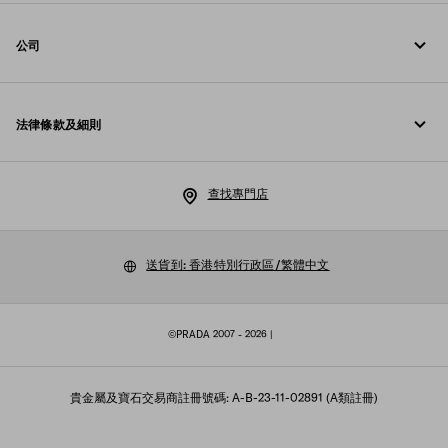
線上與門店服務
聯絡方法
公司
追蹤訂單
常見問題
Prada 基金會
退貨
法律條款及細則
Prada 集團
配送與送達
法律通知
Luna Rossa
查找專門店
私隱政策
可持續性
Cookie 政策
送貨到: 香港特別行政區/繁體中文
工作機會
Cookies 設定
©PRADA 2007 - 2026
|
銷售條款
網站地圖
貴金屬及寶石交易商註冊號碼: A-B-23-11-02891 (A類註冊)