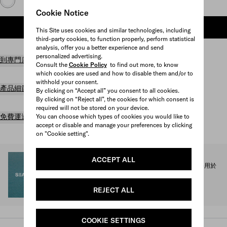
Cookie Notice
加入購物袋
This Site uses cookies and similar technologies, including
third-party cookies, to function properly, perform statistical
analysis, offer you a better experience and send
personalized advertising.
到專門店尋找商品
Consult the
Cookie Policy
to find out more, to know
which cookies are used and how to disable them and/or to
withhold your consent.
產品細節
By clicking on “Accept all” you consent to all cookies.
By clicking on “Reject all”, the cookies for which consent is
required will not be stored on your device.
免費運送及退貨
You can choose which types of cookies you would like to
accept or disable and manage your preferences by clicking
on "Cookie setting".
SEA BEYOND
ACCEPT ALL
Prada Re-Nylon Collection for SEA BEYOND的1%收益將用於
支持其教育計劃。
探索更多
REJECT ALL
COOKIE SETTINGS