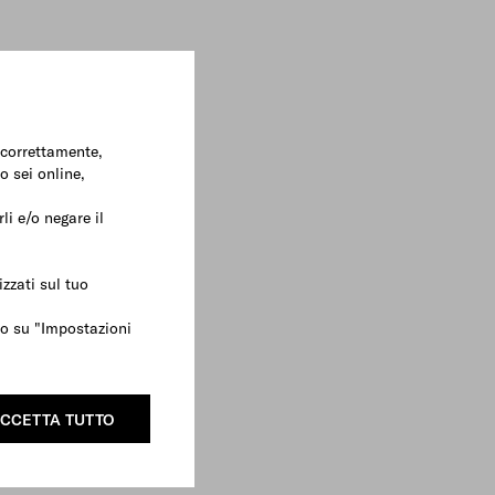
e correttamente,
o sei online,
li e/o negare il
zzati sul tuo
ndo su "Impostazioni
CCETTA TUTTO