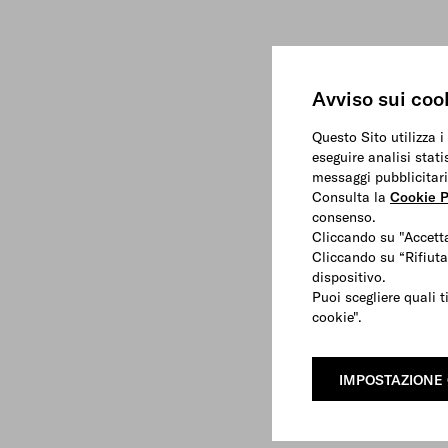
Avviso sui coo
Questo Sito utilizza i
eseguire analisi stati
messaggi pubblicitari
Consulta la
Cookie P
consenso.
Cliccando su "Accetta
Cliccando su “Rifiuta
dispositivo.
Puoi scegliere quali t
cookie".
IMPOSTAZIONE