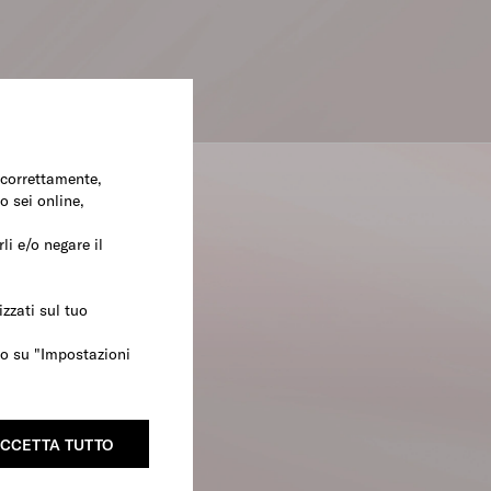
e correttamente,
o sei online,
li e/o negare il
zzati sul tuo
ndo su "Impostazioni
CCETTA TUTTO