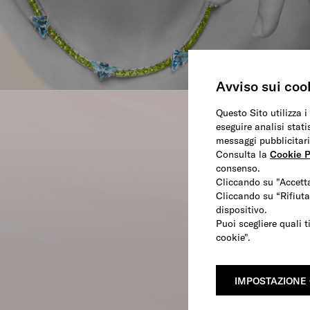
Avviso sui coo
Questo Sito utilizza i
eseguire analisi stati
ACQUISTA
messaggi pubblicitari
Consulta la
Cookie P
consenso.
Cliccando su "Accetta
Cliccando su “Rifiuta
dispositivo.
Puoi scegliere quali t
cookie".
IMPOSTAZIONE