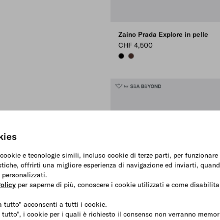
Zaino Prada Explore in pelle
CHF 4,500
BLACK
COFFEE
kies
 cookie e tecnologie simili, incluso cookie di terze parti, per funzionar
stiche, offrirti una migliore esperienza di navigazione ed inviarti, quand
 personalizzati.
olicy
per saperne di più, conoscere i cookie utilizzati e come disabilitar
 tutto" acconsenti a tutti i cookie.
 tutto”, i cookie per i quali è richiesto il consenso non verranno memori