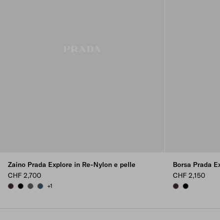
Zaino Prada Explore in Re-Nylon e pelle
Borsa Prada Ex
CHF 2,700
CHF 2,150
+1
SIENNA
BLACK
SMOKY GRAY
AVIATION BLUE
SIENNA
BLACK