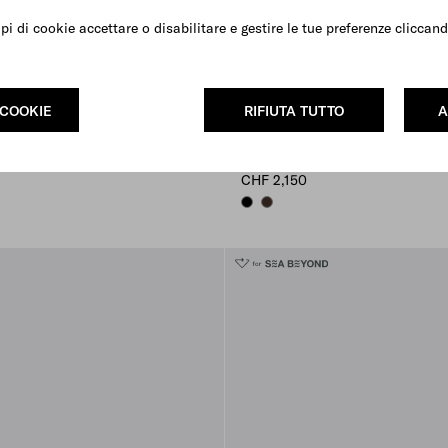
ipi di cookie accettare o disabilitare e gestire le tue preferenze clicca
 COOKIE
RIFIUTA TUTTO
A
Borsa Prada Explore in Re-Nylon
CHF 2,150
BLACK
SIENNA