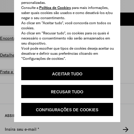
personalizadas.
Selecionar tamanho
Consulte a
Política de Cookies
para mais informações,
saber quais cookies são usados e como desativá-los e/ou
negar o seu consentimento.
ADICIONAR AO CARRINHO
Ao clicar em "Aceitar tudo", você concorda com todos os
cookies.
Ao clicar em "Recusar tudo", os cookies para os quais é
Encontrar uma loja
necessário o consentimento não serão armazenados em
seu dispositivo.
Você pode escolher que tipos de cookies deseja aceitar ou
desativar e definir suas preferências clicando em
Detalhes do produto
"Configurações de cookies".
Frete e devolução grátis
ACEITAR TUDO
RECUSAR TUDO
Prada
/
Feminino
/
Calçados
/
Pumps
CONFIGURAÇÕES DE COOKIES
ASSINE NOSSA NEWSLETTER
Insira seu e-mail
*