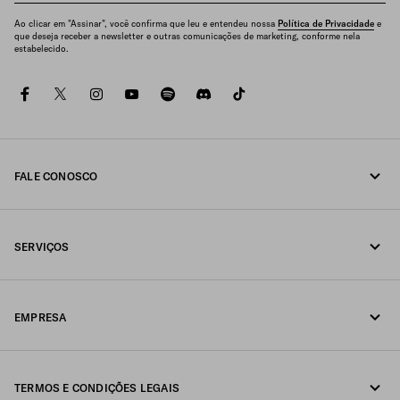
Ao clicar em "Assinar", você confirma que leu e entendeu nossa
Política de Privacidade
e
que deseja receber a newsletter e outras comunicações de marketing, conforme nela
estabelecido.
facebook
twitter
instagram
youtube
spotify
discord
tiktok
FALE CONOSCO
Fale conosco pelo telefone 0800 777 7232
SERVIÇOS
Fale conosco pelo WhatsApp
Serviços online e em loja
Contatos
EMPRESA
Acompanhe seu pedido
FAQ
Fondazione Prada
Devoluções
TERMOS E CONDIÇÕES LEGAIS
Prada Group