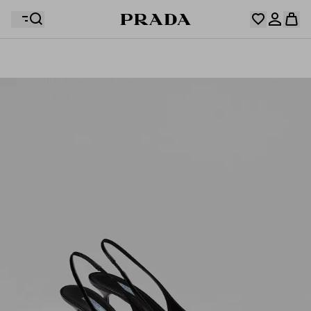
Sua lista de desejos está vazia. Explore as coleções,
Seu carrinho está vazio
salve seus itens favoritos e junte-os aqui.
Entre ou crie sua conta pessoal
Entre ou crie sua conta pessoal
Seu carrinho está vazio