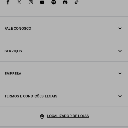
facebook
twitter
instagram
youtube
spotify
discord
tiktok
FALE CONOSCO
Fale conosco pelo telefone 0800 777 7232
SERVIÇOS
Fale conosco pelo WhatsApp
Serviços online e em loja
Contatos
EMPRESA
Acompanhe seu pedido
FAQ
Fondazione Prada
Devoluções
TERMOS E CONDIÇÕES LEGAIS
Prada Group
Envio e entrega
Aviso legal
Luna Rossa
LOCALIZADOR DE LOJAS
Política de Privacidade
Sustentabilidade