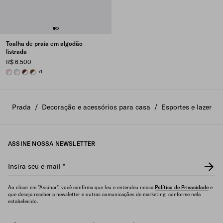
Toalha de praia em algodão
listrada
R$ 6.500
WHITE/PALE ROSE
WHITE/CORNFLOWER BLUE
WHITE/BURGUNDY
WHITE/BRANDY
+1
Prada
/
Decoração e acessórios para casa
/
Esportes e lazer
ASSINE NOSSA NEWSLETTER
Insira seu e-mail
*
Ao clicar em "Assinar", você confirma que leu e entendeu nossa
Política de Privacidade
e
que deseja receber a newsletter e outras comunicações de marketing, conforme nela
estabelecido.