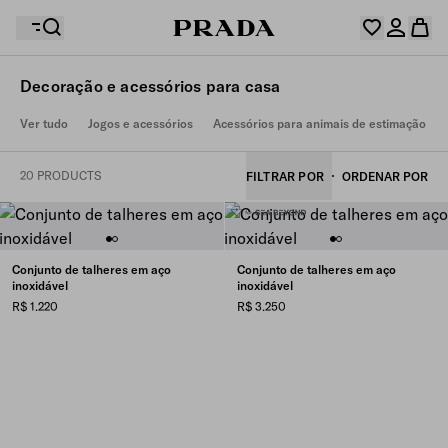
Decoração e acessórios para casa
Sua lista de desejos está vazia. Explore as coleções,
Ver tudo
Jogos e acessórios
Acessórios para animais de estimação
Seu carrinho está vazio
salve seus itens favoritos e junte-os aqui.
Entre ou crie sua conta pessoal
Entre ou crie sua conta pessoal
20 PRODUCTS
FILTRAR POR
ORDENAR POR
Seu carrinho está vazio
Conjunto de talheres em aço
Conjunto de talheres em aço
inoxidável
inoxidável
R$ 1.220
R$ 3.250