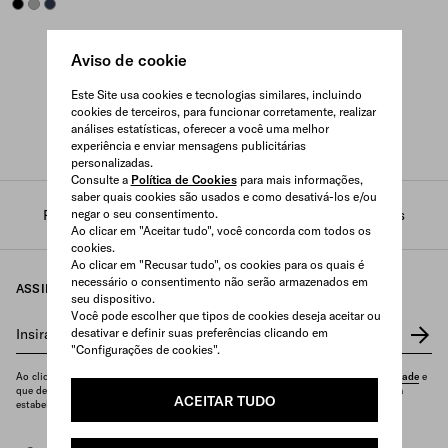
BLACK
MARBLE GRAY
NAVY
Aviso de cookie
Este Site usa cookies e tecnologias similares, incluindo
cookies de terceiros, para funcionar corretamente, realizar
análises estatísticas, oferecer a você uma melhor
experiência e enviar mensagens publicitárias
personalizadas.
Consulte a
Política de Cookies
para mais informações,
saber quais cookies são usados e como desativá-los e/ou
Prada
negar o seu consentimento.
/
Masculino
/
Acessórios
/
Lenços e cachecóis
Ao clicar em "Aceitar tudo", você concorda com todos os
cookies.
Ao clicar em "Recusar tudo", os cookies para os quais é
necessário o consentimento não serão armazenados em
ASSINE NOSSA NEWSLETTER
seu dispositivo.
Você pode escolher que tipos de cookies deseja aceitar ou
Insira seu e-mail
desativar e definir suas preferências clicando em
*
"Configurações de cookies".
Ao clicar em "Assinar", você confirma que leu e entendeu nossa
Política de Privacidade
e
que deseja receber a newsletter e outras comunicações de marketing, conforme nela
ACEITAR TUDO
estabelecido.