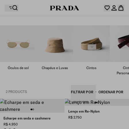
Sua lista de desejos está vazia. Explore as coleções,
Seu carrinho está vazio
salve seus itens favoritos e junte-os aqui.
Entre ou crie sua conta pessoal
Entre ou crie sua conta pessoal
Óculos de sol
Chapéus e Luvas
Cintos
Cin
Seu carrinho está vazio
Persona
2 PRODUCTS
FILTRAR POR
ORDENAR POR
Lenço em Re-Nylon
R$ 2.750
Echarpe em seda e cashmere
R$ 4.950